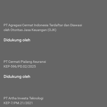
bertanggung jawab membayar premi.
Premi:
Jumlah biaya asuransi yang harus dibayarkan oleh pihak
penanggung.
PT Agregasi Cermat Indonesia
Terdaftar dan Diawasi
oleh Otoritas Jasa Keuangan (OJK)
Polis:
Perjanjian tertulis pihak pemilik polis dengan perusahaan
Didukung oleh
asuransi terkait hak serta kewajiban mengenai asuransi.
Risiko:
Kerugian atau masalah yang mungkin dialami pihak
PT Cermati Pialang Asuransi
tertanggung.
KEP-596/PD.02/2025
Secondary Benefit:
Didukung oleh
Perlindungan atau manfaat tambahan yang dapat diterima
pihak nasabah asuransi dengan menambah biaya premi
yang harus dibayar.
PT Artha Investa Teknologi
Tertanggung:
KEP-7/PM.21/2021
Pihak atau orang yang mendapatkan jaminan perlindungan