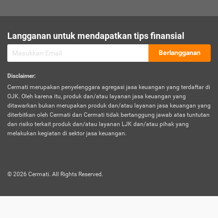
sesuai polis asuransi.
Visa:
Langganan untuk mendapatkan tips finansial
Dokumen bukti jika seseorang boleh melakukan kunjungan ke
sebuah negara tertentu.
Berlangganan
Disclaimer
:
Cermati merupakan penyelenggara agregasi jasa keuangan yang terdaftar di
OJK. Oleh karena itu, produk dan/atau layanan jasa keuangan yang
ditawarkan bukan merupakan produk dan/atau layanan jasa keuangan yang
diterbitkan oleh Cermati dan Cermati tidak bertanggung jawab atas tuntutan
dan risiko terkait produk dan/atau layanan LJK dan/atau pihak yang
melakukan kegiatan di sektor jasa keuangan.
©
2026
Cermati. All Rights Reserved.