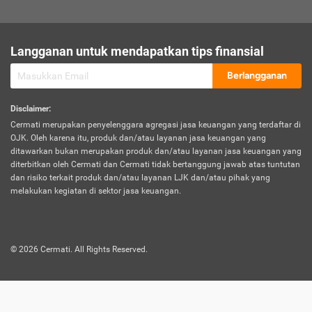
sesuai polis asuransi.
Visa:
Langganan untuk mendapatkan tips finansial
Dokumen bukti jika seseorang boleh melakukan kunjungan ke
sebuah negara tertentu.
Berlangganan
Disclaimer
:
Cermati merupakan penyelenggara agregasi jasa keuangan yang terdaftar di
OJK. Oleh karena itu, produk dan/atau layanan jasa keuangan yang
ditawarkan bukan merupakan produk dan/atau layanan jasa keuangan yang
diterbitkan oleh Cermati dan Cermati tidak bertanggung jawab atas tuntutan
dan risiko terkait produk dan/atau layanan LJK dan/atau pihak yang
melakukan kegiatan di sektor jasa keuangan.
©
2026
Cermati. All Rights Reserved.