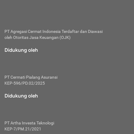
bertanggung jawab membayar premi.
Premi:
Jumlah biaya asuransi yang harus dibayarkan oleh pihak
penanggung.
PT Agregasi Cermat Indonesia
Terdaftar dan Diawasi
oleh Otoritas Jasa Keuangan (OJK)
Polis:
Perjanjian tertulis pihak pemilik polis dengan perusahaan
Didukung oleh
asuransi terkait hak serta kewajiban mengenai asuransi.
Risiko:
Kerugian atau masalah yang mungkin dialami pihak
PT Cermati Pialang Asuransi
tertanggung.
KEP-596/PD.02/2025
Secondary Benefit:
Didukung oleh
Perlindungan atau manfaat tambahan yang dapat diterima
pihak nasabah asuransi dengan menambah biaya premi
yang harus dibayar.
PT Artha Investa Teknologi
Tertanggung:
KEP-7/PM.21/2021
Pihak atau orang yang mendapatkan jaminan perlindungan