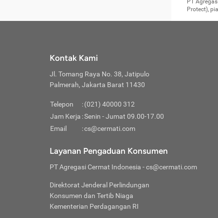
Surat 
tujuan
Reimb
PT Agregasi
berikutny
Asura
membel
Aktuar
perlu dip
Protect), p
pekerja
Perli
perjal
metode p
Asuran
Anda c
Pihak 
alasan
syarat
Jika m
Asuran
sudah 
Jangan
menyer
asuran
luar ne
kebutu
sama.
Jangan
Itiner
Jika A
menamb
Pahami
Cermati
Benefi
Anda k
mencari
harus 
passw
kebutu
Kontak Kami
tangga
profess
Manfaa
mengin
Jaga K
terha
ditulis
berjal
pengga
Jl. Tomang Raya No. 38, Jatipulo
perjal
Jangan
perjal
Palmerah, Jakarta Barat 11430
pihak-
Boardi
perjal
Janga
Kartu 
Luas P
Telepon
:
(021) 40000 312
Jangan
perjal
manapu
Jam Kerja
:
Senin - Jumat 09.00-17.00
Connec
berbah
Waspad
Email
:
cs@cermati.com
Penerb
akan m
Hati-h
Kondis
mengat
Delay:
Layanan Pengaduan Konsumen
dan pa
terverif
Keterl
ada se
Inst
PT Agregasi Cermat Indonesia
- cs@cermati.com
menyem
Face
Klaim 
saja A
Gunaka
Direktorat Jenderal Perlindungan
yang j
Permin
Unduh
Konsumen dan Tertib Niaga
hal in
website
dijanj
Kementerian Perdagangan RI
awal d
Waspad