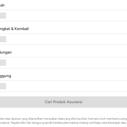
yah
angkat & Kembali
ndungan
nggung
Cari Produk Asuransi
k dan/atau layanan yang ditampilkan merupakan data yang dikumpulkan Cermati untuk membantu p
 sesuai. Segala risiko dan tanggung jawab berada pada masing-masing Lembaga Jasa Keuangan atau mi