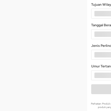
Tujuan Wila
Tanggal Ber
Jenis Perli
Umur Terta
Perhatian: Produ
produk yang