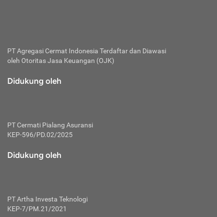
bertanggung jawab membayar premi.
Premi:
Jumlah biaya asuransi yang harus dibayarkan oleh pihak
penanggung.
PT Agregasi Cermat Indonesia
Terdaftar dan Diawasi
oleh Otoritas Jasa Keuangan (OJK)
Polis:
Perjanjian tertulis pihak pemilik polis dengan perusahaan
Didukung oleh
asuransi terkait hak serta kewajiban mengenai asuransi.
Risiko:
Kerugian atau masalah yang mungkin dialami pihak
PT Cermati Pialang Asuransi
tertanggung.
KEP-596/PD.02/2025
Secondary Benefit:
Didukung oleh
Perlindungan atau manfaat tambahan yang dapat diterima
pihak nasabah asuransi dengan menambah biaya premi
yang harus dibayar.
PT Artha Investa Teknologi
Tertanggung:
KEP-7/PM.21/2021
Pihak atau orang yang mendapatkan jaminan perlindungan