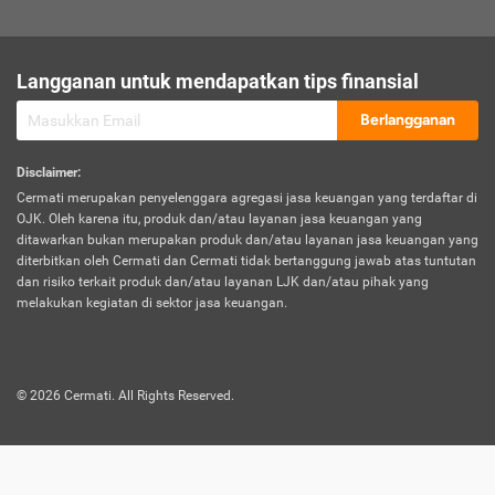
sesuai polis asuransi.
Visa:
Langganan untuk mendapatkan tips finansial
Dokumen bukti jika seseorang boleh melakukan kunjungan ke
sebuah negara tertentu.
Berlangganan
Disclaimer
:
Cermati merupakan penyelenggara agregasi jasa keuangan yang terdaftar di
OJK. Oleh karena itu, produk dan/atau layanan jasa keuangan yang
ditawarkan bukan merupakan produk dan/atau layanan jasa keuangan yang
diterbitkan oleh Cermati dan Cermati tidak bertanggung jawab atas tuntutan
dan risiko terkait produk dan/atau layanan LJK dan/atau pihak yang
melakukan kegiatan di sektor jasa keuangan.
©
2026
Cermati. All Rights Reserved.