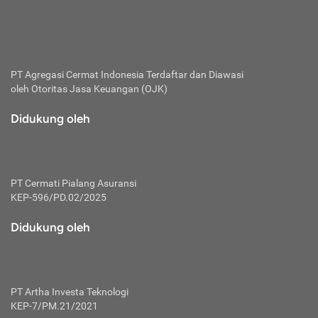
bertanggung jawab membayar premi.
Premi:
Jumlah biaya asuransi yang harus dibayarkan oleh pihak
penanggung.
PT Agregasi Cermat Indonesia
Terdaftar dan Diawasi
oleh Otoritas Jasa Keuangan (OJK)
Polis:
Perjanjian tertulis pihak pemilik polis dengan perusahaan
Didukung oleh
asuransi terkait hak serta kewajiban mengenai asuransi.
Risiko:
Kerugian atau masalah yang mungkin dialami pihak
PT Cermati Pialang Asuransi
tertanggung.
KEP-596/PD.02/2025
Secondary Benefit:
Didukung oleh
Perlindungan atau manfaat tambahan yang dapat diterima
pihak nasabah asuransi dengan menambah biaya premi
yang harus dibayar.
PT Artha Investa Teknologi
Tertanggung:
KEP-7/PM.21/2021
Pihak atau orang yang mendapatkan jaminan perlindungan