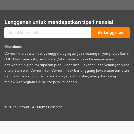
sesuai polis asuransi.
Visa:
Langganan untuk mendapatkan tips finansial
Dokumen bukti jika seseorang boleh melakukan kunjungan ke
sebuah negara tertentu.
Berlangganan
Disclaimer
:
Cermati merupakan penyelenggara agregasi jasa keuangan yang terdaftar di
OJK. Oleh karena itu, produk dan/atau layanan jasa keuangan yang
ditawarkan bukan merupakan produk dan/atau layanan jasa keuangan yang
diterbitkan oleh Cermati dan Cermati tidak bertanggung jawab atas tuntutan
dan risiko terkait produk dan/atau layanan LJK dan/atau pihak yang
melakukan kegiatan di sektor jasa keuangan.
©
2026
Cermati. All Rights Reserved.