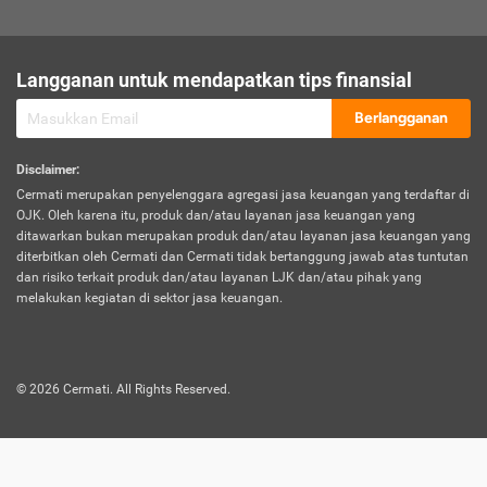
sesuai polis asuransi.
Visa:
Langganan untuk mendapatkan tips finansial
Dokumen bukti jika seseorang boleh melakukan kunjungan ke
sebuah negara tertentu.
Berlangganan
Disclaimer
:
Cermati merupakan penyelenggara agregasi jasa keuangan yang terdaftar di
OJK. Oleh karena itu, produk dan/atau layanan jasa keuangan yang
ditawarkan bukan merupakan produk dan/atau layanan jasa keuangan yang
diterbitkan oleh Cermati dan Cermati tidak bertanggung jawab atas tuntutan
dan risiko terkait produk dan/atau layanan LJK dan/atau pihak yang
melakukan kegiatan di sektor jasa keuangan.
©
2026
Cermati. All Rights Reserved.