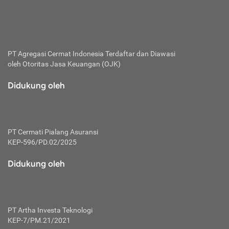
bertanggung jawab membayar premi.
Premi:
Jumlah biaya asuransi yang harus dibayarkan oleh pihak
penanggung.
PT Agregasi Cermat Indonesia
Terdaftar dan Diawasi
oleh Otoritas Jasa Keuangan (OJK)
Polis:
Perjanjian tertulis pihak pemilik polis dengan perusahaan
Didukung oleh
asuransi terkait hak serta kewajiban mengenai asuransi.
Risiko:
Kerugian atau masalah yang mungkin dialami pihak
PT Cermati Pialang Asuransi
tertanggung.
KEP-596/PD.02/2025
Secondary Benefit:
Didukung oleh
Perlindungan atau manfaat tambahan yang dapat diterima
pihak nasabah asuransi dengan menambah biaya premi
yang harus dibayar.
PT Artha Investa Teknologi
Tertanggung:
KEP-7/PM.21/2021
Pihak atau orang yang mendapatkan jaminan perlindungan