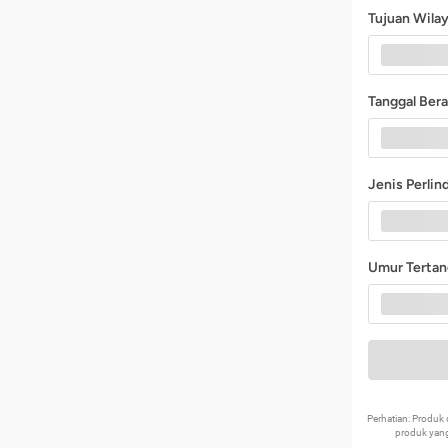
Tujuan Wila
Tanggal Ber
Jenis Perli
Umur Terta
Perhatian: Produ
produk yang