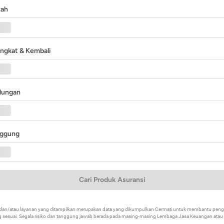
yah
angkat & Kembali
ndungan
nggung
Cari Produk Asuransi
k dan/atau layanan yang ditampilkan merupakan data yang dikumpulkan Cermati untuk membantu p
 sesuai. Segala risiko dan tanggung jawab berada pada masing-masing Lembaga Jasa Keuangan atau mi