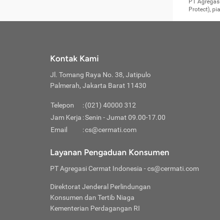
Surat 
tujuan
Reimb
PT Agregasi
berikutny
Asura
membel
Aktuar
perlu dip
Protect), p
pekerja
Perli
perjal
metode p
Asuran
Anda c
Pihak 
alasan
syarat
Jika m
Asuran
sudah 
Jangan
menyer
asuran
luar ne
kebutu
sama.
Jangan
Itiner
Jika A
menamb
Pahami
Cermati
Benefi
Anda k
mencari
harus 
passw
kebutu
Kontak Kami
tangga
profess
Manfaa
mengin
Jaga K
terha
ditulis
berjal
pengga
Jl. Tomang Raya No. 38, Jatipulo
perjal
Jangan
perjal
Palmerah, Jakarta Barat 11430
pihak-
Boardi
perjal
Janga
Kartu 
Luas P
Telepon
:
(021) 40000 312
Jangan
perjal
manapu
Jam Kerja
:
Senin - Jumat 09.00-17.00
Connec
berbah
Waspad
Email
:
cs@cermati.com
Penerb
akan m
Hati-h
Kondis
mengat
Delay:
Layanan Pengaduan Konsumen
dan pa
terverif
Keterl
ada se
Inst
PT Agregasi Cermat Indonesia
- cs@cermati.com
menyem
Face
Klaim 
saja A
Gunaka
Direktorat Jenderal Perlindungan
yang j
Permin
Unduh
Konsumen dan Tertib Niaga
hal in
website
dijanj
Kementerian Perdagangan RI
awal d
Waspad