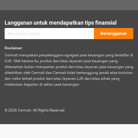
sesuai polis asuransi.
Visa:
Langganan untuk mendapatkan tips finansial
Dokumen bukti jika seseorang boleh melakukan kunjungan ke
sebuah negara tertentu.
Berlangganan
Disclaimer
:
Cermati merupakan penyelenggara agregasi jasa keuangan yang terdaftar di
OJK. Oleh karena itu, produk dan/atau layanan jasa keuangan yang
ditawarkan bukan merupakan produk dan/atau layanan jasa keuangan yang
diterbitkan oleh Cermati dan Cermati tidak bertanggung jawab atas tuntutan
dan risiko terkait produk dan/atau layanan LJK dan/atau pihak yang
melakukan kegiatan di sektor jasa keuangan.
©
2026
Cermati. All Rights Reserved.