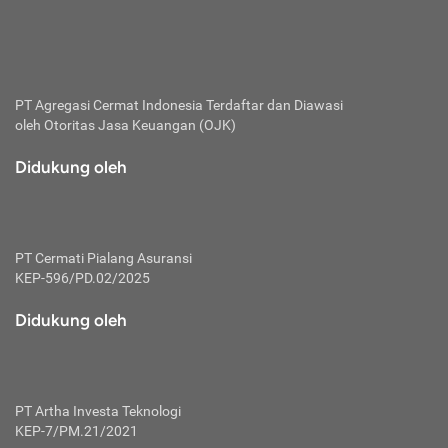
bertanggung jawab membayar premi.
Premi:
Jumlah biaya asuransi yang harus dibayarkan oleh pihak
penanggung.
PT Agregasi Cermat Indonesia
Terdaftar dan Diawasi
oleh Otoritas Jasa Keuangan (OJK)
Polis:
Perjanjian tertulis pihak pemilik polis dengan perusahaan
Didukung oleh
asuransi terkait hak serta kewajiban mengenai asuransi.
Risiko:
Kerugian atau masalah yang mungkin dialami pihak
PT Cermati Pialang Asuransi
tertanggung.
KEP-596/PD.02/2025
Secondary Benefit:
Didukung oleh
Perlindungan atau manfaat tambahan yang dapat diterima
pihak nasabah asuransi dengan menambah biaya premi
yang harus dibayar.
PT Artha Investa Teknologi
Tertanggung:
KEP-7/PM.21/2021
Pihak atau orang yang mendapatkan jaminan perlindungan