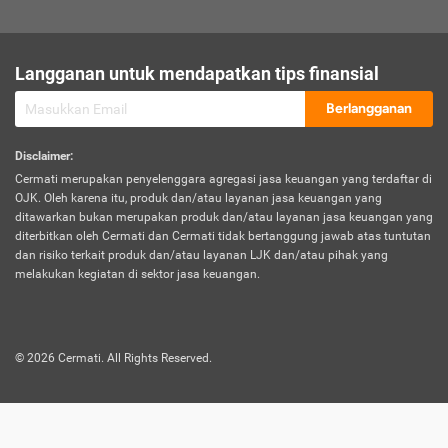
sesuai polis asuransi.
Visa:
Langganan untuk mendapatkan tips finansial
Dokumen bukti jika seseorang boleh melakukan kunjungan ke
sebuah negara tertentu.
Berlangganan
Disclaimer
:
Cermati merupakan penyelenggara agregasi jasa keuangan yang terdaftar di
OJK. Oleh karena itu, produk dan/atau layanan jasa keuangan yang
ditawarkan bukan merupakan produk dan/atau layanan jasa keuangan yang
diterbitkan oleh Cermati dan Cermati tidak bertanggung jawab atas tuntutan
dan risiko terkait produk dan/atau layanan LJK dan/atau pihak yang
melakukan kegiatan di sektor jasa keuangan.
©
2026
Cermati. All Rights Reserved.