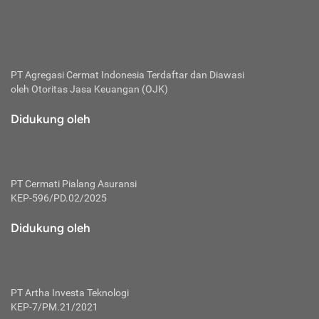
bertanggung jawab membayar premi.
Premi:
Jumlah biaya asuransi yang harus dibayarkan oleh pihak
penanggung.
PT Agregasi Cermat Indonesia
Terdaftar dan Diawasi
oleh Otoritas Jasa Keuangan (OJK)
Polis:
Perjanjian tertulis pihak pemilik polis dengan perusahaan
Didukung oleh
asuransi terkait hak serta kewajiban mengenai asuransi.
Risiko:
Kerugian atau masalah yang mungkin dialami pihak
PT Cermati Pialang Asuransi
tertanggung.
KEP-596/PD.02/2025
Secondary Benefit:
Didukung oleh
Perlindungan atau manfaat tambahan yang dapat diterima
pihak nasabah asuransi dengan menambah biaya premi
yang harus dibayar.
PT Artha Investa Teknologi
Tertanggung:
KEP-7/PM.21/2021
Pihak atau orang yang mendapatkan jaminan perlindungan