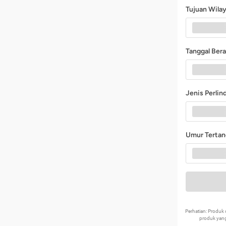
Tujuan Wila
Tanggal Ber
Jenis Perli
Umur Terta
Perhatian: Produ
produk yang