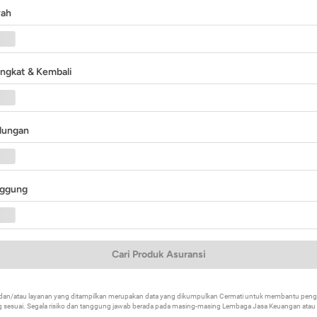
yah
angkat & Kembali
ndungan
nggung
Cari Produk Asuransi
k dan/atau layanan yang ditampilkan merupakan data yang dikumpulkan Cermati untuk membantu p
 sesuai. Segala risiko dan tanggung jawab berada pada masing-masing Lembaga Jasa Keuangan atau mi