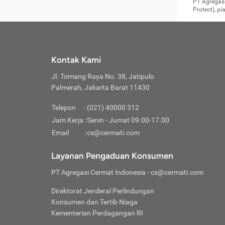
Surat 
tujuan
Reimb
PT Agregasi
berikutny
Asura
membel
Aktuar
perlu dip
Protect), p
pekerja
Perli
perjal
metode p
Asuran
Anda c
Pihak 
alasan
syarat
Jika m
Asuran
sudah 
Jangan
menyer
asuran
luar ne
kebutu
sama.
Jangan
Itiner
Jika A
menamb
Pahami
Cermati
Benefi
Anda k
mencari
harus 
passw
kebutu
Kontak Kami
tangga
profess
Manfaa
mengin
Jaga K
terha
ditulis
berjal
pengga
Jl. Tomang Raya No. 38, Jatipulo
perjal
Jangan
perjal
Palmerah, Jakarta Barat 11430
pihak-
Boardi
perjal
Janga
Kartu 
Luas P
Telepon
:
(021) 40000 312
Jangan
perjal
manapu
Jam Kerja
:
Senin - Jumat 09.00-17.00
Connec
berbah
Waspad
Email
:
cs@cermati.com
Penerb
akan m
Hati-h
Kondis
mengat
Delay:
Layanan Pengaduan Konsumen
dan pa
terverif
Keterl
ada se
Inst
PT Agregasi Cermat Indonesia
- cs@cermati.com
menyem
Face
Klaim 
saja A
Gunaka
Direktorat Jenderal Perlindungan
yang j
Permin
Unduh
Konsumen dan Tertib Niaga
hal in
website
dijanj
Kementerian Perdagangan RI
awal d
Waspad