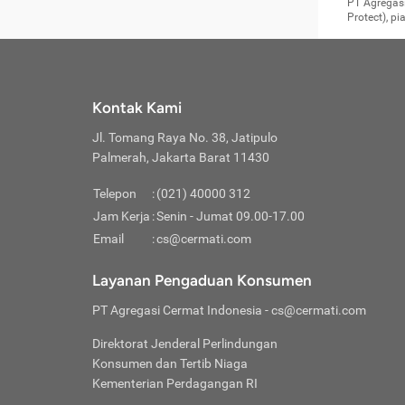
Surat 
tujuan
Reimb
PT Agregasi
berikutny
Asura
membel
Aktuar
perlu dip
Protect), p
pekerja
Perli
perjal
metode p
Asuran
Anda c
Pihak 
alasan
syarat
Jika m
Asuran
sudah 
Jangan
menyer
asuran
luar ne
kebutu
sama.
Jangan
Itiner
Jika A
menamb
Pahami
Cermati
Benefi
Anda k
mencari
harus 
passw
kebutu
Kontak Kami
tangga
profess
Manfaa
mengin
Jaga K
terha
ditulis
berjal
pengga
Jl. Tomang Raya No. 38, Jatipulo
perjal
Jangan
perjal
Palmerah, Jakarta Barat 11430
pihak-
Boardi
perjal
Janga
Kartu 
Luas P
Telepon
:
(021) 40000 312
Jangan
perjal
manapu
Jam Kerja
:
Senin - Jumat 09.00-17.00
Connec
berbah
Waspad
Email
:
cs@cermati.com
Penerb
akan m
Hati-h
Kondis
mengat
Delay:
Layanan Pengaduan Konsumen
dan pa
terverif
Keterl
ada se
Inst
PT Agregasi Cermat Indonesia
- cs@cermati.com
menyem
Face
Klaim 
saja A
Gunaka
Direktorat Jenderal Perlindungan
yang j
Permin
Unduh
Konsumen dan Tertib Niaga
hal in
website
dijanj
Kementerian Perdagangan RI
awal d
Waspad