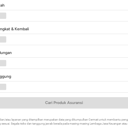
yah
angkat & Kembali
ndungan
nggung
Cari Produk Asuransi
k dan/atau layanan yang ditampilkan merupakan data yang dikumpulkan Cermati untuk membantu p
 sesuai. Segala risiko dan tanggung jawab berada pada masing-masing Lembaga Jasa Keuangan atau mi