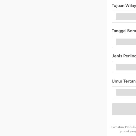
Tujuan Wila
Tanggal Ber
Jenis Perli
Umur Terta
Perhatian: Produ
produk yang