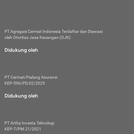
bertanggung jawab membayar premi.
Premi:
Jumlah biaya asuransi yang harus dibayarkan oleh pihak
penanggung.
PT Agregasi Cermat Indonesia
Terdaftar dan Diawasi
oleh Otoritas Jasa Keuangan (OJK)
Polis:
Perjanjian tertulis pihak pemilik polis dengan perusahaan
Didukung oleh
asuransi terkait hak serta kewajiban mengenai asuransi.
Risiko:
Kerugian atau masalah yang mungkin dialami pihak
PT Cermati Pialang Asuransi
tertanggung.
KEP-596/PD.02/2025
Secondary Benefit:
Didukung oleh
Perlindungan atau manfaat tambahan yang dapat diterima
pihak nasabah asuransi dengan menambah biaya premi
yang harus dibayar.
PT Artha Investa Teknologi
Tertanggung:
KEP-7/PM.21/2021
Pihak atau orang yang mendapatkan jaminan perlindungan