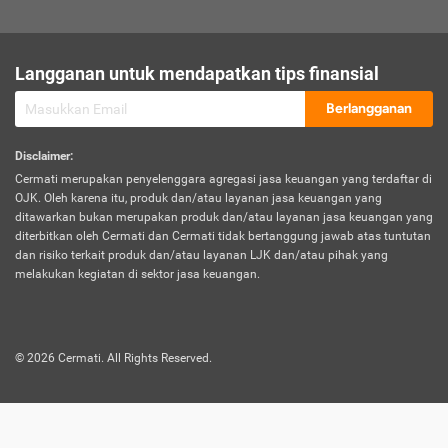
sesuai polis asuransi.
Visa:
Langganan untuk mendapatkan tips finansial
Dokumen bukti jika seseorang boleh melakukan kunjungan ke
sebuah negara tertentu.
Berlangganan
Disclaimer
:
Cermati merupakan penyelenggara agregasi jasa keuangan yang terdaftar di
OJK. Oleh karena itu, produk dan/atau layanan jasa keuangan yang
ditawarkan bukan merupakan produk dan/atau layanan jasa keuangan yang
diterbitkan oleh Cermati dan Cermati tidak bertanggung jawab atas tuntutan
dan risiko terkait produk dan/atau layanan LJK dan/atau pihak yang
melakukan kegiatan di sektor jasa keuangan.
©
2026
Cermati. All Rights Reserved.