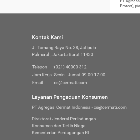
Surat 
tujuan
Reimb
PT Agregasi
berikutny
Asura
membel
Aktuar
perlu dip
Protect), p
pekerja
Perli
perjal
metode p
Asuran
Anda c
Pihak 
alasan
syarat
Jika m
Asuran
sudah 
Jangan
menyer
asuran
luar ne
kebutu
sama.
Jangan
Itiner
Jika A
menamb
Pahami
Cermati
Benefi
Anda k
mencari
harus 
passw
kebutu
Kontak Kami
tangga
profess
Manfaa
mengin
Jaga K
terha
ditulis
berjal
pengga
Jl. Tomang Raya No. 38, Jatipulo
perjal
Jangan
perjal
Palmerah, Jakarta Barat 11430
pihak-
Boardi
perjal
Janga
Kartu 
Luas P
Telepon
:
(021) 40000 312
Jangan
perjal
manapu
Jam Kerja
:
Senin - Jumat 09.00-17.00
Connec
berbah
Waspad
Email
:
cs@cermati.com
Penerb
akan m
Hati-h
Kondis
mengat
Delay:
Layanan Pengaduan Konsumen
dan pa
terverif
Keterl
ada se
Inst
PT Agregasi Cermat Indonesia
- cs@cermati.com
menyem
Face
Klaim 
saja A
Gunaka
Direktorat Jenderal Perlindungan
yang j
Permin
Unduh
Konsumen dan Tertib Niaga
hal in
website
dijanj
Kementerian Perdagangan RI
awal d
Waspad