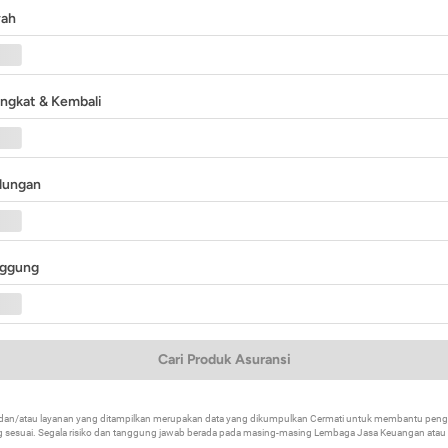
yah
angkat & Kembali
ndungan
nggung
Cari Produk Asuransi
k dan/atau layanan yang ditampilkan merupakan data yang dikumpulkan Cermati untuk membantu p
 sesuai. Segala risiko dan tanggung jawab berada pada masing-masing Lembaga Jasa Keuangan atau mi