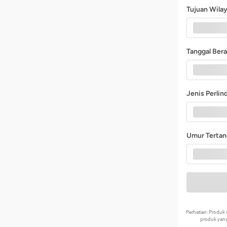
Tujuan Wila
Tanggal Ber
Jenis Perli
Umur Terta
Perhatian: Produ
produk yang