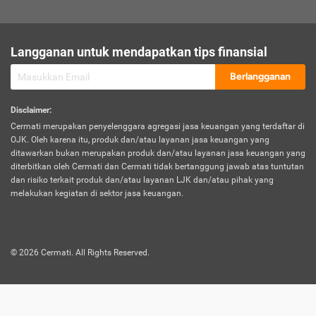
sesuai polis asuransi.
Visa:
Langganan untuk mendapatkan tips finansial
Dokumen bukti jika seseorang boleh melakukan kunjungan ke
sebuah negara tertentu.
Berlangganan
Disclaimer
:
Cermati merupakan penyelenggara agregasi jasa keuangan yang terdaftar di
OJK. Oleh karena itu, produk dan/atau layanan jasa keuangan yang
ditawarkan bukan merupakan produk dan/atau layanan jasa keuangan yang
diterbitkan oleh Cermati dan Cermati tidak bertanggung jawab atas tuntutan
dan risiko terkait produk dan/atau layanan LJK dan/atau pihak yang
melakukan kegiatan di sektor jasa keuangan.
©
2026
Cermati. All Rights Reserved.