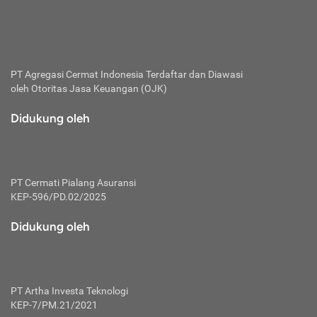
bertanggung jawab membayar premi.
Premi:
Jumlah biaya asuransi yang harus dibayarkan oleh pihak
penanggung.
PT Agregasi Cermat Indonesia
Terdaftar dan Diawasi
oleh Otoritas Jasa Keuangan (OJK)
Polis:
Perjanjian tertulis pihak pemilik polis dengan perusahaan
Didukung oleh
asuransi terkait hak serta kewajiban mengenai asuransi.
Risiko:
Kerugian atau masalah yang mungkin dialami pihak
PT Cermati Pialang Asuransi
tertanggung.
KEP-596/PD.02/2025
Secondary Benefit:
Didukung oleh
Perlindungan atau manfaat tambahan yang dapat diterima
pihak nasabah asuransi dengan menambah biaya premi
yang harus dibayar.
PT Artha Investa Teknologi
Tertanggung:
KEP-7/PM.21/2021
Pihak atau orang yang mendapatkan jaminan perlindungan