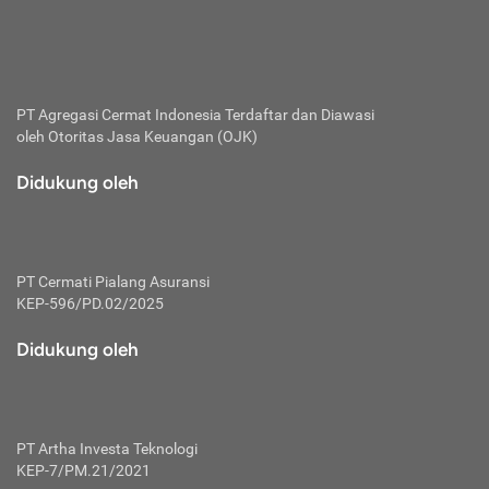
bertanggung jawab membayar premi.
Premi:
Jumlah biaya asuransi yang harus dibayarkan oleh pihak
penanggung.
PT Agregasi Cermat Indonesia
Terdaftar dan Diawasi
oleh Otoritas Jasa Keuangan (OJK)
Polis:
Perjanjian tertulis pihak pemilik polis dengan perusahaan
Didukung oleh
asuransi terkait hak serta kewajiban mengenai asuransi.
Risiko:
Kerugian atau masalah yang mungkin dialami pihak
PT Cermati Pialang Asuransi
tertanggung.
KEP-596/PD.02/2025
Secondary Benefit:
Didukung oleh
Perlindungan atau manfaat tambahan yang dapat diterima
pihak nasabah asuransi dengan menambah biaya premi
yang harus dibayar.
PT Artha Investa Teknologi
Tertanggung:
KEP-7/PM.21/2021
Pihak atau orang yang mendapatkan jaminan perlindungan