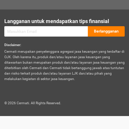
sesuai polis asuransi.
Visa:
Langganan untuk mendapatkan tips finansial
Dokumen bukti jika seseorang boleh melakukan kunjungan ke
sebuah negara tertentu.
Berlangganan
Disclaimer
:
Cermati merupakan penyelenggara agregasi jasa keuangan yang terdaftar di
OJK. Oleh karena itu, produk dan/atau layanan jasa keuangan yang
ditawarkan bukan merupakan produk dan/atau layanan jasa keuangan yang
diterbitkan oleh Cermati dan Cermati tidak bertanggung jawab atas tuntutan
dan risiko terkait produk dan/atau layanan LJK dan/atau pihak yang
melakukan kegiatan di sektor jasa keuangan.
©
2026
Cermati. All Rights Reserved.