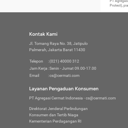
Surat 
tujuan
Reimb
PT Agregasi
berikutny
Asura
membel
Aktuar
perlu dip
Protect), p
pekerja
Perli
perjal
metode p
Asuran
Anda c
Pihak 
alasan
syarat
Jika m
Asuran
sudah 
Jangan
menyer
asuran
luar ne
kebutu
sama.
Jangan
Itiner
Jika A
menamb
Pahami
Cermati
Benefi
Anda k
mencari
harus 
passw
kebutu
Kontak Kami
tangga
profess
Manfaa
mengin
Jaga K
terha
ditulis
berjal
pengga
Jl. Tomang Raya No. 38, Jatipulo
perjal
Jangan
perjal
Palmerah, Jakarta Barat 11430
pihak-
Boardi
perjal
Janga
Kartu 
Luas P
Telepon
:
(021) 40000 312
Jangan
perjal
manapu
Jam Kerja
:
Senin - Jumat 09.00-17.00
Connec
berbah
Waspad
Email
:
cs@cermati.com
Penerb
akan m
Hati-h
Kondis
mengat
Delay:
Layanan Pengaduan Konsumen
dan pa
terverif
Keterl
ada se
Inst
PT Agregasi Cermat Indonesia
- cs@cermati.com
menyem
Face
Klaim 
saja A
Gunaka
Direktorat Jenderal Perlindungan
yang j
Permin
Unduh
Konsumen dan Tertib Niaga
hal in
website
dijanj
Kementerian Perdagangan RI
awal d
Waspad