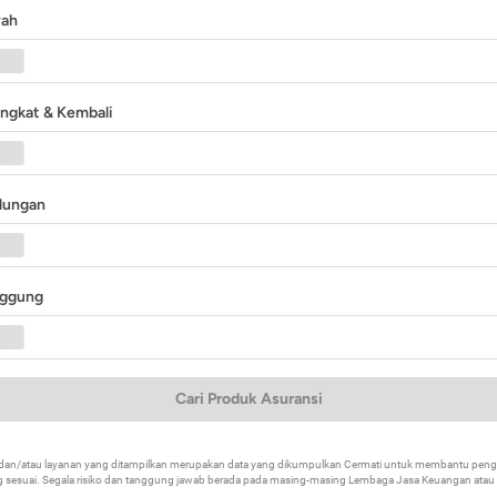
yah
angkat & Kembali
ndungan
nggung
Cari Produk Asuransi
k dan/atau layanan yang ditampilkan merupakan data yang dikumpulkan Cermati untuk membantu p
 sesuai. Segala risiko dan tanggung jawab berada pada masing-masing Lembaga Jasa Keuangan atau mi