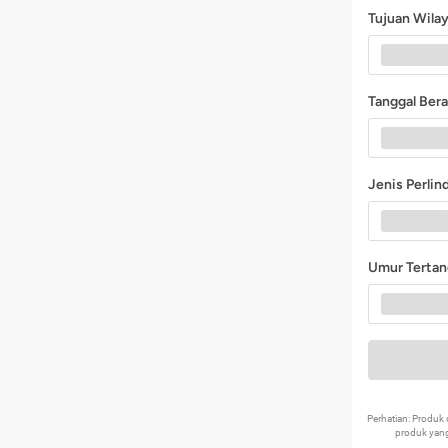
Tujuan Wila
Tanggal Ber
Jenis Perli
Umur Terta
Perhatian: Produ
produk yang