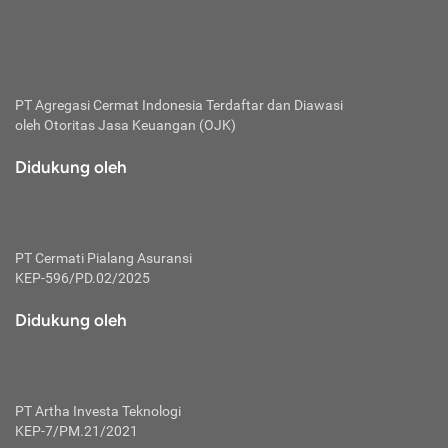
bertanggung jawab membayar premi.
Premi:
Jumlah biaya asuransi yang harus dibayarkan oleh pihak
penanggung.
PT Agregasi Cermat Indonesia
Terdaftar dan Diawasi
oleh Otoritas Jasa Keuangan (OJK)
Polis:
Perjanjian tertulis pihak pemilik polis dengan perusahaan
Didukung oleh
asuransi terkait hak serta kewajiban mengenai asuransi.
Risiko:
Kerugian atau masalah yang mungkin dialami pihak
PT Cermati Pialang Asuransi
tertanggung.
KEP-596/PD.02/2025
Secondary Benefit:
Didukung oleh
Perlindungan atau manfaat tambahan yang dapat diterima
pihak nasabah asuransi dengan menambah biaya premi
yang harus dibayar.
PT Artha Investa Teknologi
Tertanggung:
KEP-7/PM.21/2021
Pihak atau orang yang mendapatkan jaminan perlindungan