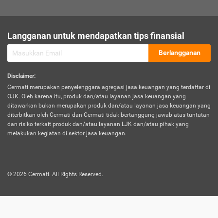
sesuai polis asuransi.
Visa:
Langganan untuk mendapatkan tips finansial
Dokumen bukti jika seseorang boleh melakukan kunjungan ke
sebuah negara tertentu.
Berlangganan
Disclaimer
:
Cermati merupakan penyelenggara agregasi jasa keuangan yang terdaftar di
OJK. Oleh karena itu, produk dan/atau layanan jasa keuangan yang
ditawarkan bukan merupakan produk dan/atau layanan jasa keuangan yang
diterbitkan oleh Cermati dan Cermati tidak bertanggung jawab atas tuntutan
dan risiko terkait produk dan/atau layanan LJK dan/atau pihak yang
melakukan kegiatan di sektor jasa keuangan.
©
2026
Cermati. All Rights Reserved.