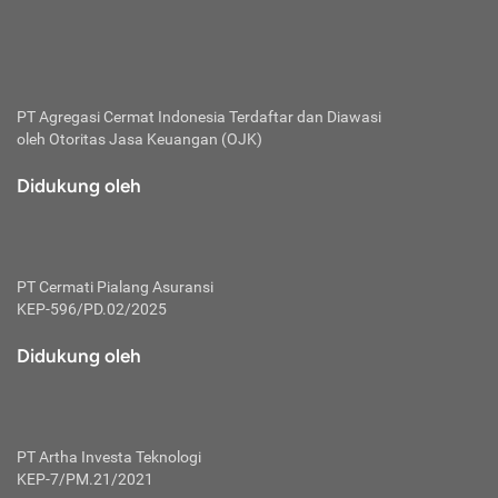
bertanggung jawab membayar premi.
Premi:
Jumlah biaya asuransi yang harus dibayarkan oleh pihak
penanggung.
PT Agregasi Cermat Indonesia
Terdaftar dan Diawasi
oleh Otoritas Jasa Keuangan (OJK)
Polis:
Perjanjian tertulis pihak pemilik polis dengan perusahaan
Didukung oleh
asuransi terkait hak serta kewajiban mengenai asuransi.
Risiko:
Kerugian atau masalah yang mungkin dialami pihak
PT Cermati Pialang Asuransi
tertanggung.
KEP-596/PD.02/2025
Secondary Benefit:
Didukung oleh
Perlindungan atau manfaat tambahan yang dapat diterima
pihak nasabah asuransi dengan menambah biaya premi
yang harus dibayar.
PT Artha Investa Teknologi
Tertanggung:
KEP-7/PM.21/2021
Pihak atau orang yang mendapatkan jaminan perlindungan