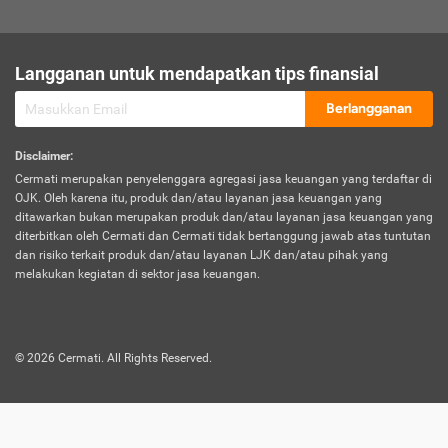
sesuai polis asuransi.
Visa:
Langganan untuk mendapatkan tips finansial
Dokumen bukti jika seseorang boleh melakukan kunjungan ke
sebuah negara tertentu.
Berlangganan
Disclaimer
:
Cermati merupakan penyelenggara agregasi jasa keuangan yang terdaftar di
OJK. Oleh karena itu, produk dan/atau layanan jasa keuangan yang
ditawarkan bukan merupakan produk dan/atau layanan jasa keuangan yang
diterbitkan oleh Cermati dan Cermati tidak bertanggung jawab atas tuntutan
dan risiko terkait produk dan/atau layanan LJK dan/atau pihak yang
melakukan kegiatan di sektor jasa keuangan.
©
2026
Cermati. All Rights Reserved.