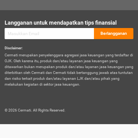
sesuai polis asuransi.
Visa:
Langganan untuk mendapatkan tips finansial
Dokumen bukti jika seseorang boleh melakukan kunjungan ke
sebuah negara tertentu.
Berlangganan
Disclaimer
:
Cermati merupakan penyelenggara agregasi jasa keuangan yang terdaftar di
OJK. Oleh karena itu, produk dan/atau layanan jasa keuangan yang
ditawarkan bukan merupakan produk dan/atau layanan jasa keuangan yang
diterbitkan oleh Cermati dan Cermati tidak bertanggung jawab atas tuntutan
dan risiko terkait produk dan/atau layanan LJK dan/atau pihak yang
melakukan kegiatan di sektor jasa keuangan.
©
2026
Cermati. All Rights Reserved.