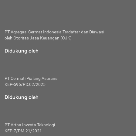
bertanggung jawab membayar premi.
Premi:
Jumlah biaya asuransi yang harus dibayarkan oleh pihak
penanggung.
PT Agregasi Cermat Indonesia
Terdaftar dan Diawasi
oleh Otoritas Jasa Keuangan (OJK)
Polis:
Perjanjian tertulis pihak pemilik polis dengan perusahaan
Didukung oleh
asuransi terkait hak serta kewajiban mengenai asuransi.
Risiko:
Kerugian atau masalah yang mungkin dialami pihak
PT Cermati Pialang Asuransi
tertanggung.
KEP-596/PD.02/2025
Secondary Benefit:
Didukung oleh
Perlindungan atau manfaat tambahan yang dapat diterima
pihak nasabah asuransi dengan menambah biaya premi
yang harus dibayar.
PT Artha Investa Teknologi
Tertanggung:
KEP-7/PM.21/2021
Pihak atau orang yang mendapatkan jaminan perlindungan