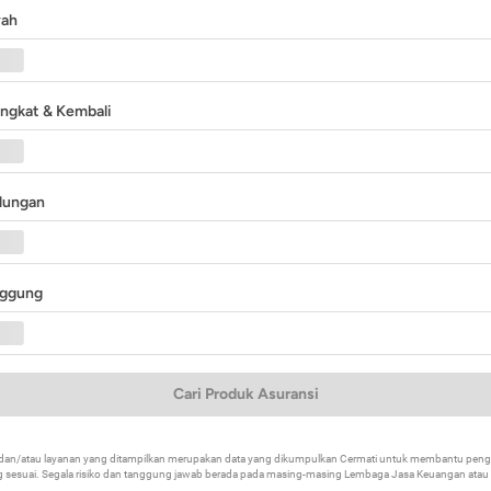
yah
angkat & Kembali
ndungan
nggung
Cari Produk Asuransi
k dan/atau layanan yang ditampilkan merupakan data yang dikumpulkan Cermati untuk membantu p
 sesuai. Segala risiko dan tanggung jawab berada pada masing-masing Lembaga Jasa Keuangan atau mi