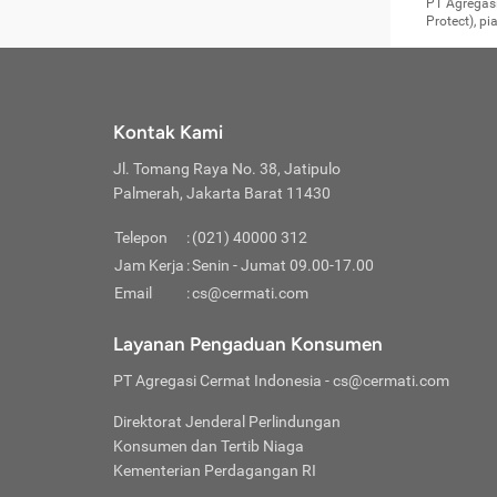
Surat 
tujuan
Reimb
PT Agregasi
berikutny
Asura
membel
Aktuar
perlu dip
Protect), p
pekerja
Perli
perjal
metode p
Asuran
Anda c
Pihak 
alasan
syarat
Jika m
Asuran
sudah 
Jangan
menyer
asuran
luar ne
kebutu
sama.
Jangan
Itiner
Jika A
menamb
Pahami
Cermati
Benefi
Anda k
mencari
harus 
passw
kebutu
Kontak Kami
tangga
profess
Manfaa
mengin
Jaga K
terha
ditulis
berjal
pengga
Jl. Tomang Raya No. 38, Jatipulo
perjal
Jangan
perjal
Palmerah, Jakarta Barat 11430
pihak-
Boardi
perjal
Janga
Kartu 
Luas P
Telepon
:
(021) 40000 312
Jangan
perjal
manapu
Jam Kerja
:
Senin - Jumat 09.00-17.00
Connec
berbah
Waspad
Email
:
cs@cermati.com
Penerb
akan m
Hati-h
Kondis
mengat
Delay:
Layanan Pengaduan Konsumen
dan pa
terverif
Keterl
ada se
Inst
PT Agregasi Cermat Indonesia
- cs@cermati.com
menyem
Face
Klaim 
saja A
Gunaka
Direktorat Jenderal Perlindungan
yang j
Permin
Unduh
Konsumen dan Tertib Niaga
hal in
website
dijanj
Kementerian Perdagangan RI
awal d
Waspad