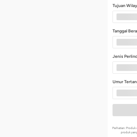
Tujuan Wila
Tanggal Ber
Jenis Perli
Umur Terta
Perhatian: Produ
produk yang