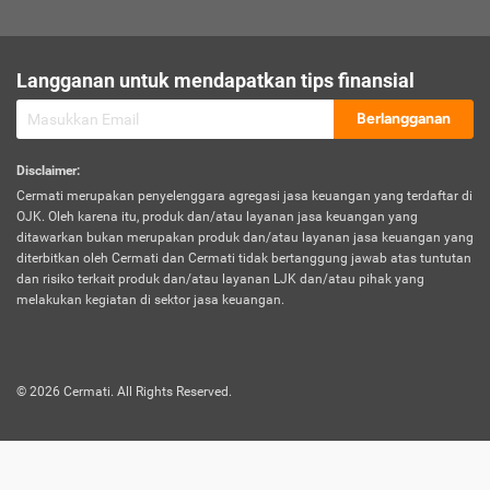
sesuai polis asuransi.
Visa:
Langganan untuk mendapatkan tips finansial
Dokumen bukti jika seseorang boleh melakukan kunjungan ke
sebuah negara tertentu.
Berlangganan
Disclaimer
:
Cermati merupakan penyelenggara agregasi jasa keuangan yang terdaftar di
OJK. Oleh karena itu, produk dan/atau layanan jasa keuangan yang
ditawarkan bukan merupakan produk dan/atau layanan jasa keuangan yang
diterbitkan oleh Cermati dan Cermati tidak bertanggung jawab atas tuntutan
dan risiko terkait produk dan/atau layanan LJK dan/atau pihak yang
melakukan kegiatan di sektor jasa keuangan.
©
2026
Cermati. All Rights Reserved.