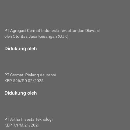
bertanggung jawab membayar premi.
Premi:
Jumlah biaya asuransi yang harus dibayarkan oleh pihak
penanggung.
PT Agregasi Cermat Indonesia
Terdaftar dan Diawasi
oleh Otoritas Jasa Keuangan (OJK)
Polis:
Perjanjian tertulis pihak pemilik polis dengan perusahaan
Didukung oleh
asuransi terkait hak serta kewajiban mengenai asuransi.
Risiko:
Kerugian atau masalah yang mungkin dialami pihak
PT Cermati Pialang Asuransi
tertanggung.
KEP-596/PD.02/2025
Secondary Benefit:
Didukung oleh
Perlindungan atau manfaat tambahan yang dapat diterima
pihak nasabah asuransi dengan menambah biaya premi
yang harus dibayar.
PT Artha Investa Teknologi
Tertanggung:
KEP-7/PM.21/2021
Pihak atau orang yang mendapatkan jaminan perlindungan