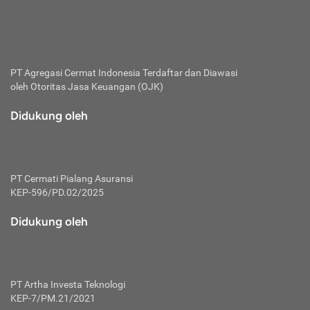
bertanggung jawab membayar premi.
Premi:
Jumlah biaya asuransi yang harus dibayarkan oleh pihak
penanggung.
PT Agregasi Cermat Indonesia
Terdaftar dan Diawasi
oleh Otoritas Jasa Keuangan (OJK)
Polis:
Perjanjian tertulis pihak pemilik polis dengan perusahaan
Didukung oleh
asuransi terkait hak serta kewajiban mengenai asuransi.
Risiko:
Kerugian atau masalah yang mungkin dialami pihak
PT Cermati Pialang Asuransi
tertanggung.
KEP-596/PD.02/2025
Secondary Benefit:
Didukung oleh
Perlindungan atau manfaat tambahan yang dapat diterima
pihak nasabah asuransi dengan menambah biaya premi
yang harus dibayar.
PT Artha Investa Teknologi
Tertanggung:
KEP-7/PM.21/2021
Pihak atau orang yang mendapatkan jaminan perlindungan