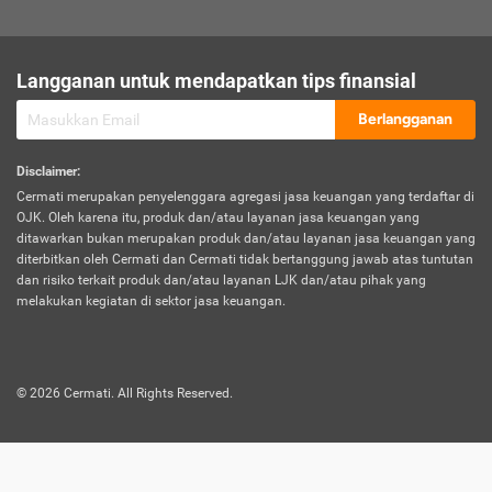
sesuai polis asuransi.
Visa:
Langganan untuk mendapatkan tips finansial
Dokumen bukti jika seseorang boleh melakukan kunjungan ke
sebuah negara tertentu.
Berlangganan
Disclaimer
:
Cermati merupakan penyelenggara agregasi jasa keuangan yang terdaftar di
OJK. Oleh karena itu, produk dan/atau layanan jasa keuangan yang
ditawarkan bukan merupakan produk dan/atau layanan jasa keuangan yang
diterbitkan oleh Cermati dan Cermati tidak bertanggung jawab atas tuntutan
dan risiko terkait produk dan/atau layanan LJK dan/atau pihak yang
melakukan kegiatan di sektor jasa keuangan.
©
2026
Cermati. All Rights Reserved.