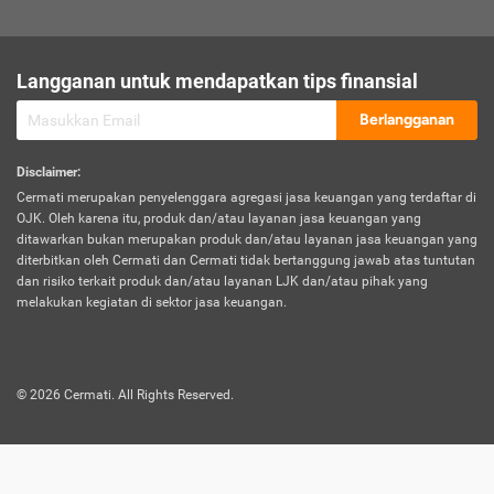
sesuai polis asuransi.
Visa:
Langganan untuk mendapatkan tips finansial
Dokumen bukti jika seseorang boleh melakukan kunjungan ke
sebuah negara tertentu.
Berlangganan
Disclaimer
:
Cermati merupakan penyelenggara agregasi jasa keuangan yang terdaftar di
OJK. Oleh karena itu, produk dan/atau layanan jasa keuangan yang
ditawarkan bukan merupakan produk dan/atau layanan jasa keuangan yang
diterbitkan oleh Cermati dan Cermati tidak bertanggung jawab atas tuntutan
dan risiko terkait produk dan/atau layanan LJK dan/atau pihak yang
melakukan kegiatan di sektor jasa keuangan.
©
2026
Cermati. All Rights Reserved.