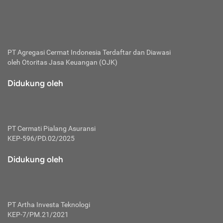
bertanggung jawab membayar premi.
Premi:
Jumlah biaya asuransi yang harus dibayarkan oleh pihak
penanggung.
PT Agregasi Cermat Indonesia
Terdaftar dan Diawasi
oleh Otoritas Jasa Keuangan (OJK)
Polis:
Perjanjian tertulis pihak pemilik polis dengan perusahaan
Didukung oleh
asuransi terkait hak serta kewajiban mengenai asuransi.
Risiko:
Kerugian atau masalah yang mungkin dialami pihak
PT Cermati Pialang Asuransi
tertanggung.
KEP-596/PD.02/2025
Secondary Benefit:
Didukung oleh
Perlindungan atau manfaat tambahan yang dapat diterima
pihak nasabah asuransi dengan menambah biaya premi
yang harus dibayar.
PT Artha Investa Teknologi
Tertanggung:
KEP-7/PM.21/2021
Pihak atau orang yang mendapatkan jaminan perlindungan