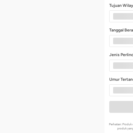
Tujuan Wila
Tanggal Ber
Jenis Perli
Umur Terta
Perhatian: Produ
produk yang