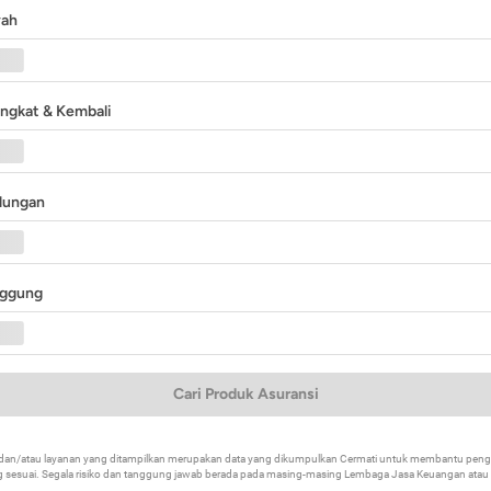
yah
angkat & Kembali
ndungan
nggung
Cari Produk Asuransi
k dan/atau layanan yang ditampilkan merupakan data yang dikumpulkan Cermati untuk membantu p
 sesuai. Segala risiko dan tanggung jawab berada pada masing-masing Lembaga Jasa Keuangan atau mi