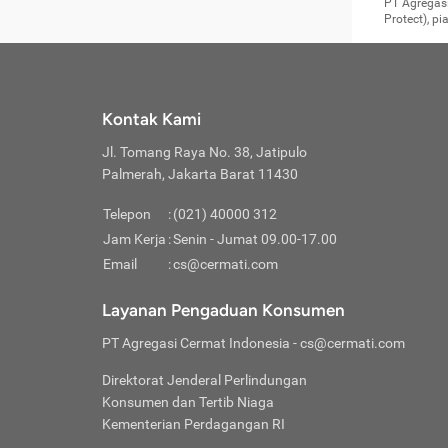
Surat 
tujuan
Reimb
PT Agregasi
berikutny
Asura
membel
Aktuar
perlu dip
Protect), p
pekerja
Perli
perjal
metode p
Asuran
Anda c
Pihak 
alasan
syarat
Jika m
Asuran
sudah 
Jangan
menyer
asuran
luar ne
kebutu
sama.
Jangan
Itiner
Jika A
menamb
Pahami
Cermati
Benefi
Anda k
mencari
harus 
passw
kebutu
Kontak Kami
tangga
profess
Manfaa
mengin
Jaga K
terha
ditulis
berjal
pengga
Jl. Tomang Raya No. 38, Jatipulo
perjal
Jangan
perjal
Palmerah, Jakarta Barat 11430
pihak-
Boardi
perjal
Janga
Kartu 
Luas P
Telepon
:
(021) 40000 312
Jangan
perjal
manapu
Jam Kerja
:
Senin - Jumat 09.00-17.00
Connec
berbah
Waspad
Email
:
cs@cermati.com
Penerb
akan m
Hati-h
Kondis
mengat
Delay:
Layanan Pengaduan Konsumen
dan pa
terverif
Keterl
ada se
Inst
PT Agregasi Cermat Indonesia
- cs@cermati.com
menyem
Face
Klaim 
saja A
Gunaka
Direktorat Jenderal Perlindungan
yang j
Permin
Unduh
Konsumen dan Tertib Niaga
hal in
website
dijanj
Kementerian Perdagangan RI
awal d
Waspad