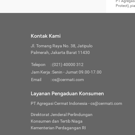
Surat 
tujuan
Reimb
PT Agregasi
berikutny
Asura
membel
Aktuar
perlu dip
Protect), p
pekerja
Perli
perjal
metode p
Asuran
Anda c
Pihak 
alasan
syarat
Jika m
Asuran
sudah 
Jangan
menyer
asuran
luar ne
kebutu
sama.
Jangan
Itiner
Jika A
menamb
Pahami
Cermati
Benefi
Anda k
mencari
harus 
passw
kebutu
Kontak Kami
tangga
profess
Manfaa
mengin
Jaga K
terha
ditulis
berjal
pengga
Jl. Tomang Raya No. 38, Jatipulo
perjal
Jangan
perjal
Palmerah, Jakarta Barat 11430
pihak-
Boardi
perjal
Janga
Kartu 
Luas P
Telepon
:
(021) 40000 312
Jangan
perjal
manapu
Jam Kerja
:
Senin - Jumat 09.00-17.00
Connec
berbah
Waspad
Email
:
cs@cermati.com
Penerb
akan m
Hati-h
Kondis
mengat
Delay:
Layanan Pengaduan Konsumen
dan pa
terverif
Keterl
ada se
Inst
PT Agregasi Cermat Indonesia
- cs@cermati.com
menyem
Face
Klaim 
saja A
Gunaka
Direktorat Jenderal Perlindungan
yang j
Permin
Unduh
Konsumen dan Tertib Niaga
hal in
website
dijanj
Kementerian Perdagangan RI
awal d
Waspad