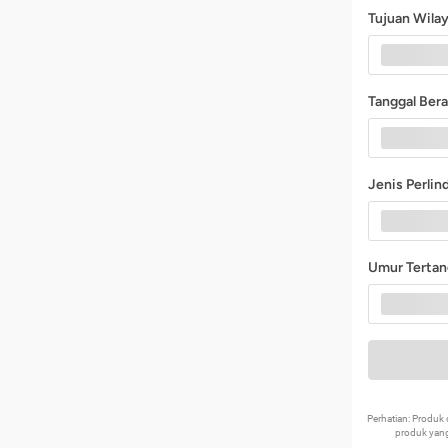
Tujuan Wila
Tanggal Ber
Jenis Perli
Umur Terta
Perhatian: Produ
produk yang