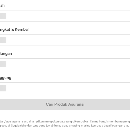
yah
angkat & Kembali
ndungan
nggung
Cari Produk Asuransi
k dan/atau layanan yang ditampilkan merupakan data yang dikumpulkan Cermati untuk membantu p
 sesuai. Segala risiko dan tanggung jawab berada pada masing-masing Lembaga Jasa Keuangan atau mi