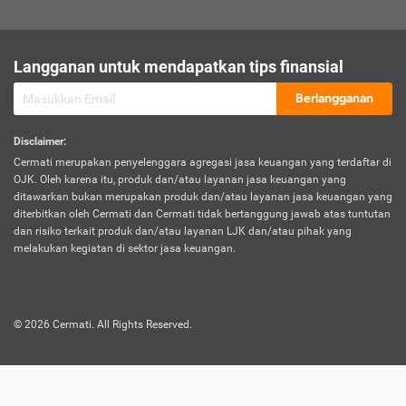
sesuai polis asuransi.
Visa:
Langganan untuk mendapatkan tips finansial
Dokumen bukti jika seseorang boleh melakukan kunjungan ke
sebuah negara tertentu.
Berlangganan
Disclaimer
:
Cermati merupakan penyelenggara agregasi jasa keuangan yang terdaftar di
OJK. Oleh karena itu, produk dan/atau layanan jasa keuangan yang
ditawarkan bukan merupakan produk dan/atau layanan jasa keuangan yang
diterbitkan oleh Cermati dan Cermati tidak bertanggung jawab atas tuntutan
dan risiko terkait produk dan/atau layanan LJK dan/atau pihak yang
melakukan kegiatan di sektor jasa keuangan.
©
2026
Cermati. All Rights Reserved.