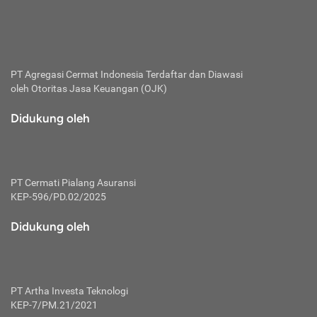
bertanggung jawab membayar premi.
Premi:
Jumlah biaya asuransi yang harus dibayarkan oleh pihak
penanggung.
PT Agregasi Cermat Indonesia
Terdaftar dan Diawasi
oleh Otoritas Jasa Keuangan (OJK)
Polis:
Perjanjian tertulis pihak pemilik polis dengan perusahaan
Didukung oleh
asuransi terkait hak serta kewajiban mengenai asuransi.
Risiko:
Kerugian atau masalah yang mungkin dialami pihak
PT Cermati Pialang Asuransi
tertanggung.
KEP-596/PD.02/2025
Secondary Benefit:
Didukung oleh
Perlindungan atau manfaat tambahan yang dapat diterima
pihak nasabah asuransi dengan menambah biaya premi
yang harus dibayar.
PT Artha Investa Teknologi
Tertanggung:
KEP-7/PM.21/2021
Pihak atau orang yang mendapatkan jaminan perlindungan