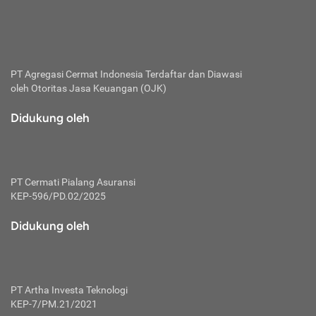
bertanggung jawab membayar premi.
Premi:
Jumlah biaya asuransi yang harus dibayarkan oleh pihak
penanggung.
PT Agregasi Cermat Indonesia
Terdaftar dan Diawasi
oleh Otoritas Jasa Keuangan (OJK)
Polis:
Perjanjian tertulis pihak pemilik polis dengan perusahaan
Didukung oleh
asuransi terkait hak serta kewajiban mengenai asuransi.
Risiko:
Kerugian atau masalah yang mungkin dialami pihak
PT Cermati Pialang Asuransi
tertanggung.
KEP-596/PD.02/2025
Secondary Benefit:
Didukung oleh
Perlindungan atau manfaat tambahan yang dapat diterima
pihak nasabah asuransi dengan menambah biaya premi
yang harus dibayar.
PT Artha Investa Teknologi
Tertanggung:
KEP-7/PM.21/2021
Pihak atau orang yang mendapatkan jaminan perlindungan