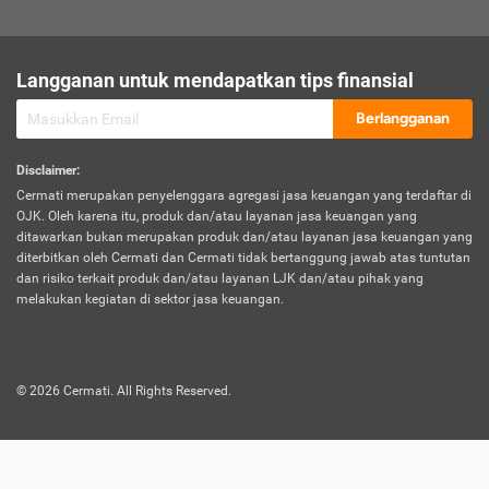
sesuai polis asuransi.
Visa:
Langganan untuk mendapatkan tips finansial
Dokumen bukti jika seseorang boleh melakukan kunjungan ke
sebuah negara tertentu.
Berlangganan
Disclaimer
:
Cermati merupakan penyelenggara agregasi jasa keuangan yang terdaftar di
OJK. Oleh karena itu, produk dan/atau layanan jasa keuangan yang
ditawarkan bukan merupakan produk dan/atau layanan jasa keuangan yang
diterbitkan oleh Cermati dan Cermati tidak bertanggung jawab atas tuntutan
dan risiko terkait produk dan/atau layanan LJK dan/atau pihak yang
melakukan kegiatan di sektor jasa keuangan.
©
2026
Cermati. All Rights Reserved.