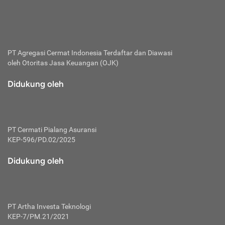
bertanggung jawab membayar premi.
Premi:
Jumlah biaya asuransi yang harus dibayarkan oleh pihak
penanggung.
PT Agregasi Cermat Indonesia
Terdaftar dan Diawasi
oleh Otoritas Jasa Keuangan (OJK)
Polis:
Perjanjian tertulis pihak pemilik polis dengan perusahaan
Didukung oleh
asuransi terkait hak serta kewajiban mengenai asuransi.
Risiko:
Kerugian atau masalah yang mungkin dialami pihak
PT Cermati Pialang Asuransi
tertanggung.
KEP-596/PD.02/2025
Secondary Benefit:
Didukung oleh
Perlindungan atau manfaat tambahan yang dapat diterima
pihak nasabah asuransi dengan menambah biaya premi
yang harus dibayar.
PT Artha Investa Teknologi
Tertanggung:
KEP-7/PM.21/2021
Pihak atau orang yang mendapatkan jaminan perlindungan