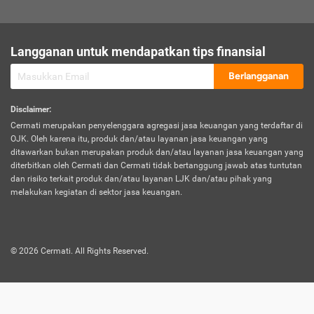
sesuai polis asuransi.
Visa:
Langganan untuk mendapatkan tips finansial
Dokumen bukti jika seseorang boleh melakukan kunjungan ke
sebuah negara tertentu.
Berlangganan
Disclaimer
:
Cermati merupakan penyelenggara agregasi jasa keuangan yang terdaftar di
OJK. Oleh karena itu, produk dan/atau layanan jasa keuangan yang
ditawarkan bukan merupakan produk dan/atau layanan jasa keuangan yang
diterbitkan oleh Cermati dan Cermati tidak bertanggung jawab atas tuntutan
dan risiko terkait produk dan/atau layanan LJK dan/atau pihak yang
melakukan kegiatan di sektor jasa keuangan.
©
2026
Cermati. All Rights Reserved.