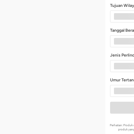
Tujuan Wila
Tanggal Ber
Jenis Perli
Umur Terta
Perhatian: Produ
produk yang