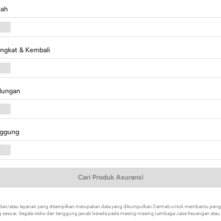
yah
angkat & Kembali
ndungan
nggung
Cari Produk Asuransi
k dan/atau layanan yang ditampilkan merupakan data yang dikumpulkan Cermati untuk membantu p
 sesuai. Segala risiko dan tanggung jawab berada pada masing-masing Lembaga Jasa Keuangan atau mi