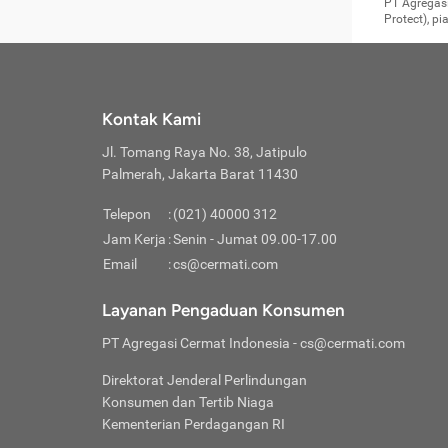
Surat 
tujuan
Reimb
PT Agregasi
berikutny
Asura
membel
Aktuar
perlu dip
Protect), p
pekerja
Perli
perjal
metode p
Asuran
Anda c
Pihak 
alasan
syarat
Jika m
Asuran
sudah 
Jangan
menyer
asuran
luar ne
kebutu
sama.
Jangan
Itiner
Jika A
menamb
Pahami
Cermati
Benefi
Anda k
mencari
harus 
passw
kebutu
Kontak Kami
tangga
profess
Manfaa
mengin
Jaga K
terha
ditulis
berjal
pengga
Jl. Tomang Raya No. 38, Jatipulo
perjal
Jangan
perjal
Palmerah, Jakarta Barat 11430
pihak-
Boardi
perjal
Janga
Kartu 
Luas P
Telepon
:
(021) 40000 312
Jangan
perjal
manapu
Jam Kerja
:
Senin - Jumat 09.00-17.00
Connec
berbah
Waspad
Email
:
cs@cermati.com
Penerb
akan m
Hati-h
Kondis
mengat
Delay:
Layanan Pengaduan Konsumen
dan pa
terverif
Keterl
ada se
Inst
PT Agregasi Cermat Indonesia
- cs@cermati.com
menyem
Face
Klaim 
saja A
Gunaka
Direktorat Jenderal Perlindungan
yang j
Permin
Unduh
Konsumen dan Tertib Niaga
hal in
website
dijanj
Kementerian Perdagangan RI
awal d
Waspad