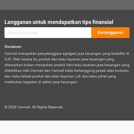
sesuai polis asuransi.
Visa:
Langganan untuk mendapatkan tips finansial
Dokumen bukti jika seseorang boleh melakukan kunjungan ke
sebuah negara tertentu.
Berlangganan
Disclaimer
:
Cermati merupakan penyelenggara agregasi jasa keuangan yang terdaftar di
OJK. Oleh karena itu, produk dan/atau layanan jasa keuangan yang
ditawarkan bukan merupakan produk dan/atau layanan jasa keuangan yang
diterbitkan oleh Cermati dan Cermati tidak bertanggung jawab atas tuntutan
dan risiko terkait produk dan/atau layanan LJK dan/atau pihak yang
melakukan kegiatan di sektor jasa keuangan.
©
2026
Cermati. All Rights Reserved.