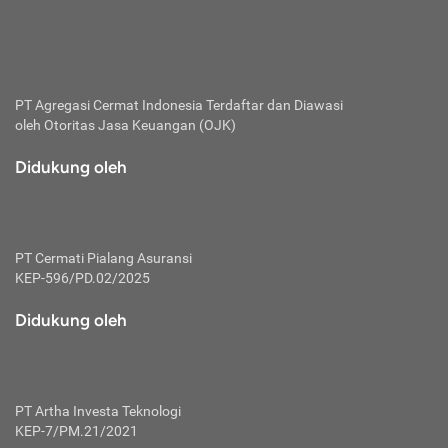
bertanggung jawab membayar premi.
Premi:
Jumlah biaya asuransi yang harus dibayarkan oleh pihak
penanggung.
PT Agregasi Cermat Indonesia
Terdaftar dan Diawasi
oleh Otoritas Jasa Keuangan (OJK)
Polis:
Perjanjian tertulis pihak pemilik polis dengan perusahaan
Didukung oleh
asuransi terkait hak serta kewajiban mengenai asuransi.
Risiko:
Kerugian atau masalah yang mungkin dialami pihak
PT Cermati Pialang Asuransi
tertanggung.
KEP-596/PD.02/2025
Secondary Benefit:
Didukung oleh
Perlindungan atau manfaat tambahan yang dapat diterima
pihak nasabah asuransi dengan menambah biaya premi
yang harus dibayar.
PT Artha Investa Teknologi
Tertanggung:
KEP-7/PM.21/2021
Pihak atau orang yang mendapatkan jaminan perlindungan