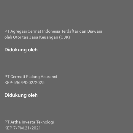
bertanggung jawab membayar premi.
Premi:
Jumlah biaya asuransi yang harus dibayarkan oleh pihak
penanggung.
PT Agregasi Cermat Indonesia
Terdaftar dan Diawasi
oleh Otoritas Jasa Keuangan (OJK)
Polis:
Perjanjian tertulis pihak pemilik polis dengan perusahaan
Didukung oleh
asuransi terkait hak serta kewajiban mengenai asuransi.
Risiko:
Kerugian atau masalah yang mungkin dialami pihak
PT Cermati Pialang Asuransi
tertanggung.
KEP-596/PD.02/2025
Secondary Benefit:
Didukung oleh
Perlindungan atau manfaat tambahan yang dapat diterima
pihak nasabah asuransi dengan menambah biaya premi
yang harus dibayar.
PT Artha Investa Teknologi
Tertanggung:
KEP-7/PM.21/2021
Pihak atau orang yang mendapatkan jaminan perlindungan