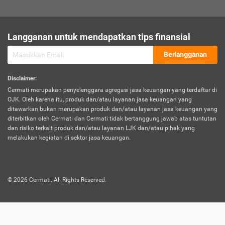
sesuai polis asuransi.
Visa:
Langganan untuk mendapatkan tips finansial
Dokumen bukti jika seseorang boleh melakukan kunjungan ke
sebuah negara tertentu.
Berlangganan
Disclaimer
:
Cermati merupakan penyelenggara agregasi jasa keuangan yang terdaftar di
OJK. Oleh karena itu, produk dan/atau layanan jasa keuangan yang
ditawarkan bukan merupakan produk dan/atau layanan jasa keuangan yang
diterbitkan oleh Cermati dan Cermati tidak bertanggung jawab atas tuntutan
dan risiko terkait produk dan/atau layanan LJK dan/atau pihak yang
melakukan kegiatan di sektor jasa keuangan.
©
2026
Cermati. All Rights Reserved.