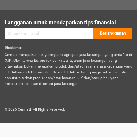
sesuai polis asuransi.
Visa:
Langganan untuk mendapatkan tips finansial
Dokumen bukti jika seseorang boleh melakukan kunjungan ke
sebuah negara tertentu.
Berlangganan
Disclaimer
:
Cermati merupakan penyelenggara agregasi jasa keuangan yang terdaftar di
OJK. Oleh karena itu, produk dan/atau layanan jasa keuangan yang
ditawarkan bukan merupakan produk dan/atau layanan jasa keuangan yang
diterbitkan oleh Cermati dan Cermati tidak bertanggung jawab atas tuntutan
dan risiko terkait produk dan/atau layanan LJK dan/atau pihak yang
melakukan kegiatan di sektor jasa keuangan.
©
2026
Cermati. All Rights Reserved.