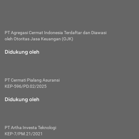
bertanggung jawab membayar premi.
Premi:
Jumlah biaya asuransi yang harus dibayarkan oleh pihak
penanggung.
PT Agregasi Cermat Indonesia
Terdaftar dan Diawasi
oleh Otoritas Jasa Keuangan (OJK)
Polis:
Perjanjian tertulis pihak pemilik polis dengan perusahaan
Didukung oleh
asuransi terkait hak serta kewajiban mengenai asuransi.
Risiko:
Kerugian atau masalah yang mungkin dialami pihak
PT Cermati Pialang Asuransi
tertanggung.
KEP-596/PD.02/2025
Secondary Benefit:
Didukung oleh
Perlindungan atau manfaat tambahan yang dapat diterima
pihak nasabah asuransi dengan menambah biaya premi
yang harus dibayar.
PT Artha Investa Teknologi
Tertanggung:
KEP-7/PM.21/2021
Pihak atau orang yang mendapatkan jaminan perlindungan