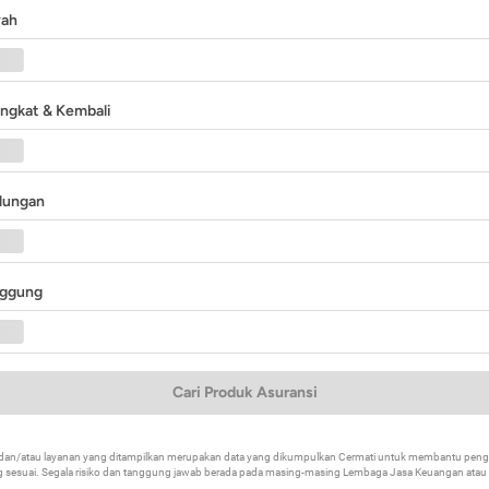
yah
angkat & Kembali
ndungan
nggung
Cari Produk Asuransi
k dan/atau layanan yang ditampilkan merupakan data yang dikumpulkan Cermati untuk membantu p
 sesuai. Segala risiko dan tanggung jawab berada pada masing-masing Lembaga Jasa Keuangan atau mi