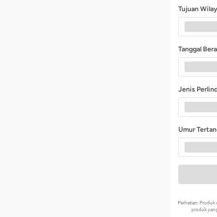
Tujuan Wila
Tanggal Ber
Jenis Perli
Umur Terta
Perhatian: Produ
produk yang