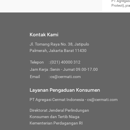
Surat 
tujuan
Reimb
PT Agregasi
berikutny
Asura
membel
Aktuar
perlu dip
Protect), p
pekerja
Perli
perjal
metode p
Asuran
Anda c
Pihak 
alasan
syarat
Jika m
Asuran
sudah 
Jangan
menyer
asuran
luar ne
kebutu
sama.
Jangan
Itiner
Jika A
menamb
Pahami
Cermati
Benefi
Anda k
mencari
harus 
passw
kebutu
Kontak Kami
tangga
profess
Manfaa
mengin
Jaga K
terha
ditulis
berjal
pengga
Jl. Tomang Raya No. 38, Jatipulo
perjal
Jangan
perjal
Palmerah, Jakarta Barat 11430
pihak-
Boardi
perjal
Janga
Kartu 
Luas P
Telepon
:
(021) 40000 312
Jangan
perjal
manapu
Jam Kerja
:
Senin - Jumat 09.00-17.00
Connec
berbah
Waspad
Email
:
cs@cermati.com
Penerb
akan m
Hati-h
Kondis
mengat
Delay:
Layanan Pengaduan Konsumen
dan pa
terverif
Keterl
ada se
Inst
PT Agregasi Cermat Indonesia
- cs@cermati.com
menyem
Face
Klaim 
saja A
Gunaka
Direktorat Jenderal Perlindungan
yang j
Permin
Unduh
Konsumen dan Tertib Niaga
hal in
website
dijanj
Kementerian Perdagangan RI
awal d
Waspad