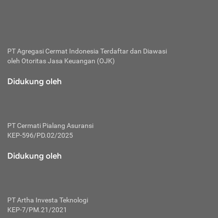
bertanggung jawab membayar premi.
Premi:
Jumlah biaya asuransi yang harus dibayarkan oleh pihak
penanggung.
PT Agregasi Cermat Indonesia
Terdaftar dan Diawasi
oleh Otoritas Jasa Keuangan (OJK)
Polis:
Perjanjian tertulis pihak pemilik polis dengan perusahaan
Didukung oleh
asuransi terkait hak serta kewajiban mengenai asuransi.
Risiko:
Kerugian atau masalah yang mungkin dialami pihak
PT Cermati Pialang Asuransi
tertanggung.
KEP-596/PD.02/2025
Secondary Benefit:
Didukung oleh
Perlindungan atau manfaat tambahan yang dapat diterima
pihak nasabah asuransi dengan menambah biaya premi
yang harus dibayar.
PT Artha Investa Teknologi
Tertanggung:
KEP-7/PM.21/2021
Pihak atau orang yang mendapatkan jaminan perlindungan