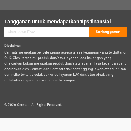
sesuai polis asuransi.
Visa:
Langganan untuk mendapatkan tips finansial
Dokumen bukti jika seseorang boleh melakukan kunjungan ke
sebuah negara tertentu.
Berlangganan
Disclaimer
:
Cermati merupakan penyelenggara agregasi jasa keuangan yang terdaftar di
OJK. Oleh karena itu, produk dan/atau layanan jasa keuangan yang
ditawarkan bukan merupakan produk dan/atau layanan jasa keuangan yang
diterbitkan oleh Cermati dan Cermati tidak bertanggung jawab atas tuntutan
dan risiko terkait produk dan/atau layanan LJK dan/atau pihak yang
melakukan kegiatan di sektor jasa keuangan.
©
2026
Cermati. All Rights Reserved.