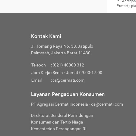
Surat 
tujuan
Reimb
PT Agregasi
berikutny
Asura
membel
Aktuar
perlu dip
Protect), p
pekerja
Perli
perjal
metode p
Asuran
Anda c
Pihak 
alasan
syarat
Jika m
Asuran
sudah 
Jangan
menyer
asuran
luar ne
kebutu
sama.
Jangan
Itiner
Jika A
menamb
Pahami
Cermati
Benefi
Anda k
mencari
harus 
passw
kebutu
Kontak Kami
tangga
profess
Manfaa
mengin
Jaga K
terha
ditulis
berjal
pengga
Jl. Tomang Raya No. 38, Jatipulo
perjal
Jangan
perjal
Palmerah, Jakarta Barat 11430
pihak-
Boardi
perjal
Janga
Kartu 
Luas P
Telepon
:
(021) 40000 312
Jangan
perjal
manapu
Jam Kerja
:
Senin - Jumat 09.00-17.00
Connec
berbah
Waspad
Email
:
cs@cermati.com
Penerb
akan m
Hati-h
Kondis
mengat
Delay:
Layanan Pengaduan Konsumen
dan pa
terverif
Keterl
ada se
Inst
PT Agregasi Cermat Indonesia
- cs@cermati.com
menyem
Face
Klaim 
saja A
Gunaka
Direktorat Jenderal Perlindungan
yang j
Permin
Unduh
Konsumen dan Tertib Niaga
hal in
website
dijanj
Kementerian Perdagangan RI
awal d
Waspad