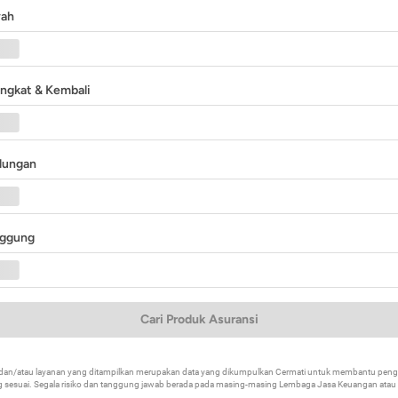
yah
angkat & Kembali
ndungan
nggung
Cari Produk Asuransi
k dan/atau layanan yang ditampilkan merupakan data yang dikumpulkan Cermati untuk membantu p
 sesuai. Segala risiko dan tanggung jawab berada pada masing-masing Lembaga Jasa Keuangan atau mi