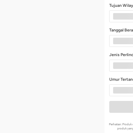
Tujuan Wila
Tanggal Ber
Jenis Perli
Umur Terta
Perhatian: Produ
produk yang