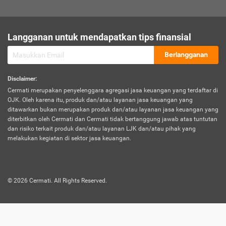
sesuai polis asuransi.
Visa:
Langganan untuk mendapatkan tips finansial
Dokumen bukti jika seseorang boleh melakukan kunjungan ke
sebuah negara tertentu.
Berlangganan
Disclaimer
:
Cermati merupakan penyelenggara agregasi jasa keuangan yang terdaftar di
OJK. Oleh karena itu, produk dan/atau layanan jasa keuangan yang
ditawarkan bukan merupakan produk dan/atau layanan jasa keuangan yang
diterbitkan oleh Cermati dan Cermati tidak bertanggung jawab atas tuntutan
dan risiko terkait produk dan/atau layanan LJK dan/atau pihak yang
melakukan kegiatan di sektor jasa keuangan.
©
2026
Cermati. All Rights Reserved.