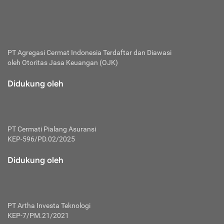
bertanggung jawab membayar premi.
Premi:
Jumlah biaya asuransi yang harus dibayarkan oleh pihak
penanggung.
PT Agregasi Cermat Indonesia
Terdaftar dan Diawasi
oleh Otoritas Jasa Keuangan (OJK)
Polis:
Perjanjian tertulis pihak pemilik polis dengan perusahaan
Didukung oleh
asuransi terkait hak serta kewajiban mengenai asuransi.
Risiko:
Kerugian atau masalah yang mungkin dialami pihak
PT Cermati Pialang Asuransi
tertanggung.
KEP-596/PD.02/2025
Secondary Benefit:
Didukung oleh
Perlindungan atau manfaat tambahan yang dapat diterima
pihak nasabah asuransi dengan menambah biaya premi
yang harus dibayar.
PT Artha Investa Teknologi
Tertanggung:
KEP-7/PM.21/2021
Pihak atau orang yang mendapatkan jaminan perlindungan