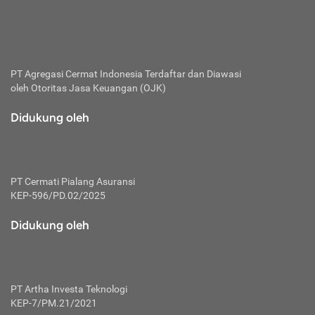
bertanggung jawab membayar premi.
Premi:
Jumlah biaya asuransi yang harus dibayarkan oleh pihak
penanggung.
PT Agregasi Cermat Indonesia
Terdaftar dan Diawasi
oleh Otoritas Jasa Keuangan (OJK)
Polis:
Perjanjian tertulis pihak pemilik polis dengan perusahaan
Didukung oleh
asuransi terkait hak serta kewajiban mengenai asuransi.
Risiko:
Kerugian atau masalah yang mungkin dialami pihak
PT Cermati Pialang Asuransi
tertanggung.
KEP-596/PD.02/2025
Secondary Benefit:
Didukung oleh
Perlindungan atau manfaat tambahan yang dapat diterima
pihak nasabah asuransi dengan menambah biaya premi
yang harus dibayar.
PT Artha Investa Teknologi
Tertanggung:
KEP-7/PM.21/2021
Pihak atau orang yang mendapatkan jaminan perlindungan