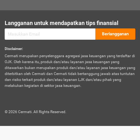
sesuai polis asuransi.
Visa:
Langganan untuk mendapatkan tips finansial
Dokumen bukti jika seseorang boleh melakukan kunjungan ke
sebuah negara tertentu.
Berlangganan
Disclaimer
:
Cermati merupakan penyelenggara agregasi jasa keuangan yang terdaftar di
OJK. Oleh karena itu, produk dan/atau layanan jasa keuangan yang
ditawarkan bukan merupakan produk dan/atau layanan jasa keuangan yang
diterbitkan oleh Cermati dan Cermati tidak bertanggung jawab atas tuntutan
dan risiko terkait produk dan/atau layanan LJK dan/atau pihak yang
melakukan kegiatan di sektor jasa keuangan.
©
2026
Cermati. All Rights Reserved.