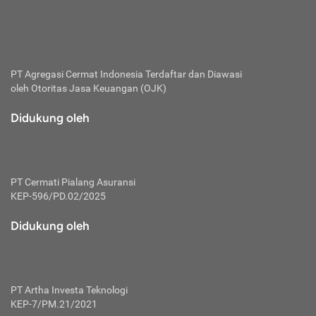
bertanggung jawab membayar premi.
Premi:
Jumlah biaya asuransi yang harus dibayarkan oleh pihak
penanggung.
PT Agregasi Cermat Indonesia
Terdaftar dan Diawasi
oleh Otoritas Jasa Keuangan (OJK)
Polis:
Perjanjian tertulis pihak pemilik polis dengan perusahaan
Didukung oleh
asuransi terkait hak serta kewajiban mengenai asuransi.
Risiko:
Kerugian atau masalah yang mungkin dialami pihak
PT Cermati Pialang Asuransi
tertanggung.
KEP-596/PD.02/2025
Secondary Benefit:
Didukung oleh
Perlindungan atau manfaat tambahan yang dapat diterima
pihak nasabah asuransi dengan menambah biaya premi
yang harus dibayar.
PT Artha Investa Teknologi
Tertanggung:
KEP-7/PM.21/2021
Pihak atau orang yang mendapatkan jaminan perlindungan