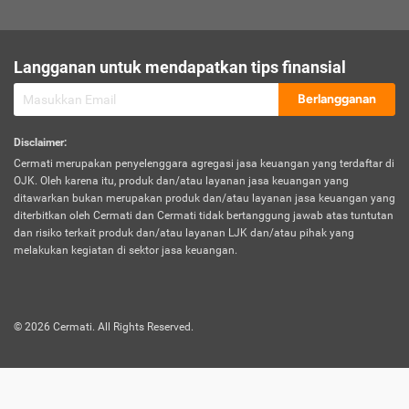
sesuai polis asuransi.
Visa:
Langganan untuk mendapatkan tips finansial
Dokumen bukti jika seseorang boleh melakukan kunjungan ke
sebuah negara tertentu.
Berlangganan
Disclaimer
:
Cermati merupakan penyelenggara agregasi jasa keuangan yang terdaftar di
OJK. Oleh karena itu, produk dan/atau layanan jasa keuangan yang
ditawarkan bukan merupakan produk dan/atau layanan jasa keuangan yang
diterbitkan oleh Cermati dan Cermati tidak bertanggung jawab atas tuntutan
dan risiko terkait produk dan/atau layanan LJK dan/atau pihak yang
melakukan kegiatan di sektor jasa keuangan.
©
2026
Cermati. All Rights Reserved.