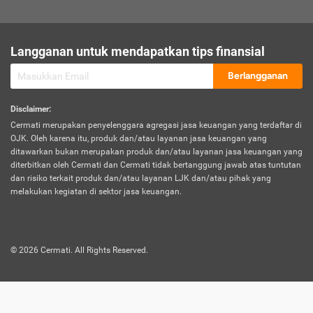
sesuai polis asuransi.
Visa:
Langganan untuk mendapatkan tips finansial
Dokumen bukti jika seseorang boleh melakukan kunjungan ke
sebuah negara tertentu.
Berlangganan
Disclaimer
:
Cermati merupakan penyelenggara agregasi jasa keuangan yang terdaftar di
OJK. Oleh karena itu, produk dan/atau layanan jasa keuangan yang
ditawarkan bukan merupakan produk dan/atau layanan jasa keuangan yang
diterbitkan oleh Cermati dan Cermati tidak bertanggung jawab atas tuntutan
dan risiko terkait produk dan/atau layanan LJK dan/atau pihak yang
melakukan kegiatan di sektor jasa keuangan.
©
2026
Cermati. All Rights Reserved.