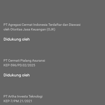
bertanggung jawab membayar premi.
Premi:
Jumlah biaya asuransi yang harus dibayarkan oleh pihak
penanggung.
PT Agregasi Cermat Indonesia
Terdaftar dan Diawasi
oleh Otoritas Jasa Keuangan (OJK)
Polis:
Perjanjian tertulis pihak pemilik polis dengan perusahaan
Didukung oleh
asuransi terkait hak serta kewajiban mengenai asuransi.
Risiko:
Kerugian atau masalah yang mungkin dialami pihak
PT Cermati Pialang Asuransi
tertanggung.
KEP-596/PD.02/2025
Secondary Benefit:
Didukung oleh
Perlindungan atau manfaat tambahan yang dapat diterima
pihak nasabah asuransi dengan menambah biaya premi
yang harus dibayar.
PT Artha Investa Teknologi
Tertanggung:
KEP-7/PM.21/2021
Pihak atau orang yang mendapatkan jaminan perlindungan