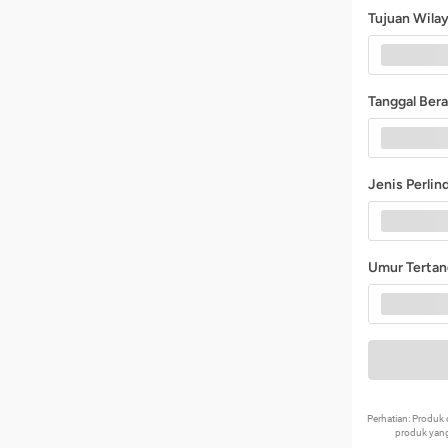
Tujuan Wila
Tanggal Ber
Jenis Perli
Umur Terta
Perhatian: Produ
produk yang