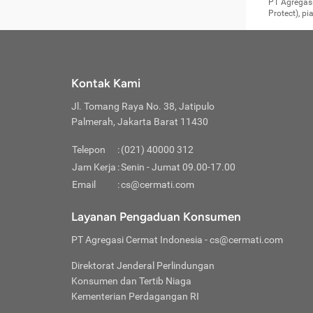
Surat 
tujuan
Reimb
PT Agregasi
berikutny
Asura
membel
Aktuar
perlu dip
Protect), p
pekerja
Perli
perjal
metode p
Asuran
Anda c
Pihak 
alasan
syarat
Jika m
Asuran
sudah 
Jangan
menyer
asuran
luar ne
kebutu
sama.
Jangan
Itiner
Jika A
menamb
Pahami
Cermati
Benefi
Anda k
mencari
harus 
passw
kebutu
Kontak Kami
tangga
profess
Manfaa
mengin
Jaga K
terha
ditulis
berjal
pengga
Jl. Tomang Raya No. 38, Jatipulo
perjal
Jangan
perjal
Palmerah, Jakarta Barat 11430
pihak-
Boardi
perjal
Janga
Kartu 
Luas P
Telepon
:
(021) 40000 312
Jangan
perjal
manapu
Jam Kerja
:
Senin - Jumat 09.00-17.00
Connec
berbah
Waspad
Email
:
cs@cermati.com
Penerb
akan m
Hati-h
Kondis
mengat
Delay:
Layanan Pengaduan Konsumen
dan pa
terverif
Keterl
ada se
Inst
PT Agregasi Cermat Indonesia
- cs@cermati.com
menyem
Face
Klaim 
saja A
Gunaka
Direktorat Jenderal Perlindungan
yang j
Permin
Unduh
Konsumen dan Tertib Niaga
hal in
website
dijanj
Kementerian Perdagangan RI
awal d
Waspad