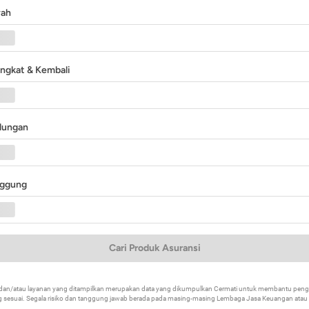
yah
angkat & Kembali
ndungan
nggung
Cari Produk Asuransi
k dan/atau layanan yang ditampilkan merupakan data yang dikumpulkan Cermati untuk membantu p
 sesuai. Segala risiko dan tanggung jawab berada pada masing-masing Lembaga Jasa Keuangan atau mi