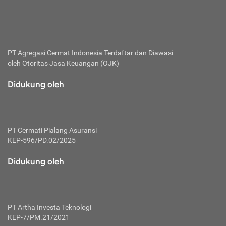
bertanggung jawab membayar premi.
Premi:
Jumlah biaya asuransi yang harus dibayarkan oleh pihak
penanggung.
PT Agregasi Cermat Indonesia
Terdaftar dan Diawasi
oleh Otoritas Jasa Keuangan (OJK)
Polis:
Perjanjian tertulis pihak pemilik polis dengan perusahaan
Didukung oleh
asuransi terkait hak serta kewajiban mengenai asuransi.
Risiko:
Kerugian atau masalah yang mungkin dialami pihak
PT Cermati Pialang Asuransi
tertanggung.
KEP-596/PD.02/2025
Secondary Benefit:
Didukung oleh
Perlindungan atau manfaat tambahan yang dapat diterima
pihak nasabah asuransi dengan menambah biaya premi
yang harus dibayar.
PT Artha Investa Teknologi
Tertanggung:
KEP-7/PM.21/2021
Pihak atau orang yang mendapatkan jaminan perlindungan