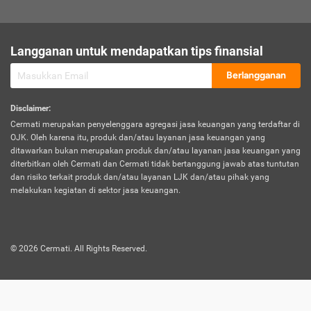
sesuai polis asuransi.
Visa:
Langganan untuk mendapatkan tips finansial
Dokumen bukti jika seseorang boleh melakukan kunjungan ke
sebuah negara tertentu.
Berlangganan
Disclaimer
:
Cermati merupakan penyelenggara agregasi jasa keuangan yang terdaftar di
OJK. Oleh karena itu, produk dan/atau layanan jasa keuangan yang
ditawarkan bukan merupakan produk dan/atau layanan jasa keuangan yang
diterbitkan oleh Cermati dan Cermati tidak bertanggung jawab atas tuntutan
dan risiko terkait produk dan/atau layanan LJK dan/atau pihak yang
melakukan kegiatan di sektor jasa keuangan.
©
2026
Cermati. All Rights Reserved.