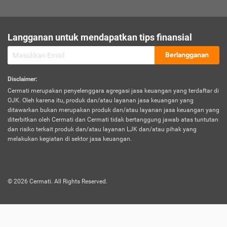
sesuai polis asuransi.
Visa:
Langganan untuk mendapatkan tips finansial
Dokumen bukti jika seseorang boleh melakukan kunjungan ke
sebuah negara tertentu.
Berlangganan
Disclaimer
:
Cermati merupakan penyelenggara agregasi jasa keuangan yang terdaftar di
OJK. Oleh karena itu, produk dan/atau layanan jasa keuangan yang
ditawarkan bukan merupakan produk dan/atau layanan jasa keuangan yang
diterbitkan oleh Cermati dan Cermati tidak bertanggung jawab atas tuntutan
dan risiko terkait produk dan/atau layanan LJK dan/atau pihak yang
melakukan kegiatan di sektor jasa keuangan.
©
2026
Cermati. All Rights Reserved.