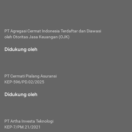
bertanggung jawab membayar premi.
Premi:
Jumlah biaya asuransi yang harus dibayarkan oleh pihak
penanggung.
PT Agregasi Cermat Indonesia
Terdaftar dan Diawasi
oleh Otoritas Jasa Keuangan (OJK)
Polis:
Perjanjian tertulis pihak pemilik polis dengan perusahaan
Didukung oleh
asuransi terkait hak serta kewajiban mengenai asuransi.
Risiko:
Kerugian atau masalah yang mungkin dialami pihak
PT Cermati Pialang Asuransi
tertanggung.
KEP-596/PD.02/2025
Secondary Benefit:
Didukung oleh
Perlindungan atau manfaat tambahan yang dapat diterima
pihak nasabah asuransi dengan menambah biaya premi
yang harus dibayar.
PT Artha Investa Teknologi
Tertanggung:
KEP-7/PM.21/2021
Pihak atau orang yang mendapatkan jaminan perlindungan