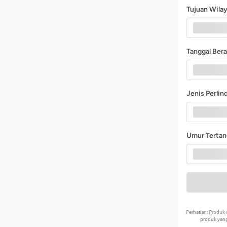
Tujuan Wila
Tanggal Ber
Jenis Perli
Umur Terta
Perhatian: Produ
produk yang