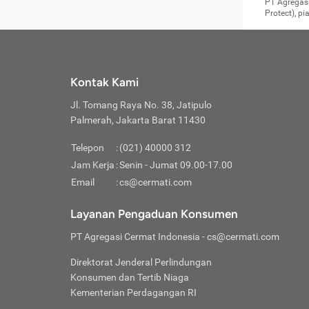
Surat 
tujuan
Reimb
PT Agregasi
berikutny
Asura
membel
Aktuar
perlu dip
Protect), p
pekerja
Perli
perjal
metode p
Asuran
Anda c
Pihak 
alasan
syarat
Jika m
Asuran
sudah 
Jangan
menyer
asuran
luar ne
kebutu
sama.
Jangan
Itiner
Jika A
menamb
Pahami
Cermati
Benefi
Anda k
mencari
harus 
passw
kebutu
Kontak Kami
tangga
profess
Manfaa
mengin
Jaga K
terha
ditulis
berjal
pengga
Jl. Tomang Raya No. 38, Jatipulo
perjal
Jangan
perjal
Palmerah, Jakarta Barat 11430
pihak-
Boardi
perjal
Janga
Kartu 
Luas P
Telepon
:
(021) 40000 312
Jangan
perjal
manapu
Jam Kerja
:
Senin - Jumat 09.00-17.00
Connec
berbah
Waspad
Email
:
cs@cermati.com
Penerb
akan m
Hati-h
Kondis
mengat
Delay:
Layanan Pengaduan Konsumen
dan pa
terverif
Keterl
ada se
Inst
PT Agregasi Cermat Indonesia
- cs@cermati.com
menyem
Face
Klaim 
saja A
Gunaka
Direktorat Jenderal Perlindungan
yang j
Permin
Unduh
Konsumen dan Tertib Niaga
hal in
website
dijanj
Kementerian Perdagangan RI
awal d
Waspad