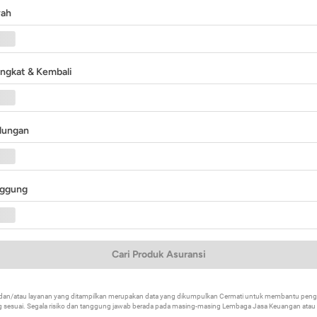
yah
angkat & Kembali
ndungan
nggung
Cari Produk Asuransi
k dan/atau layanan yang ditampilkan merupakan data yang dikumpulkan Cermati untuk membantu p
 sesuai. Segala risiko dan tanggung jawab berada pada masing-masing Lembaga Jasa Keuangan atau mi