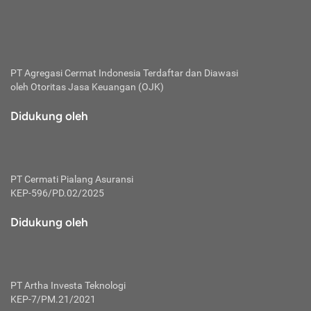
bertanggung jawab membayar premi.
Premi:
Jumlah biaya asuransi yang harus dibayarkan oleh pihak
penanggung.
PT Agregasi Cermat Indonesia
Terdaftar dan Diawasi
oleh Otoritas Jasa Keuangan (OJK)
Polis:
Perjanjian tertulis pihak pemilik polis dengan perusahaan
Didukung oleh
asuransi terkait hak serta kewajiban mengenai asuransi.
Risiko:
Kerugian atau masalah yang mungkin dialami pihak
PT Cermati Pialang Asuransi
tertanggung.
KEP-596/PD.02/2025
Secondary Benefit:
Didukung oleh
Perlindungan atau manfaat tambahan yang dapat diterima
pihak nasabah asuransi dengan menambah biaya premi
yang harus dibayar.
PT Artha Investa Teknologi
Tertanggung:
KEP-7/PM.21/2021
Pihak atau orang yang mendapatkan jaminan perlindungan