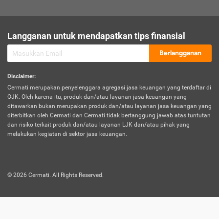
sesuai polis asuransi.
Visa:
Langganan untuk mendapatkan tips finansial
Dokumen bukti jika seseorang boleh melakukan kunjungan ke
sebuah negara tertentu.
Berlangganan
Disclaimer
:
Cermati merupakan penyelenggara agregasi jasa keuangan yang terdaftar di
OJK. Oleh karena itu, produk dan/atau layanan jasa keuangan yang
ditawarkan bukan merupakan produk dan/atau layanan jasa keuangan yang
diterbitkan oleh Cermati dan Cermati tidak bertanggung jawab atas tuntutan
dan risiko terkait produk dan/atau layanan LJK dan/atau pihak yang
melakukan kegiatan di sektor jasa keuangan.
©
2026
Cermati. All Rights Reserved.