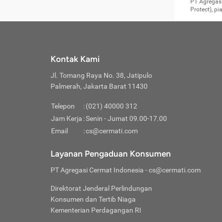
Surat 
tujuan
Reimb
PT Agregasi
berikutny
Asura
membel
Aktuar
perlu dip
Protect), p
pekerja
Perli
perjal
metode p
Asuran
Anda c
Pihak 
alasan
syarat
Jika m
Asuran
sudah 
Jangan
menyer
asuran
luar ne
kebutu
sama.
Jangan
Itiner
Jika A
menamb
Pahami
Cermati
Benefi
Anda k
mencari
harus 
passw
kebutu
Kontak Kami
tangga
profess
Manfaa
mengin
Jaga K
terha
ditulis
berjal
pengga
Jl. Tomang Raya No. 38, Jatipulo
perjal
Jangan
perjal
Palmerah, Jakarta Barat 11430
pihak-
Boardi
perjal
Janga
Kartu 
Luas P
Telepon
:
(021) 40000 312
Jangan
perjal
manapu
Jam Kerja
:
Senin - Jumat 09.00-17.00
Connec
berbah
Waspad
Email
:
cs@cermati.com
Penerb
akan m
Hati-h
Kondis
mengat
Delay:
Layanan Pengaduan Konsumen
dan pa
terverif
Keterl
ada se
Inst
PT Agregasi Cermat Indonesia
- cs@cermati.com
menyem
Face
Klaim 
saja A
Gunaka
Direktorat Jenderal Perlindungan
yang j
Permin
Unduh
Konsumen dan Tertib Niaga
hal in
website
dijanj
Kementerian Perdagangan RI
awal d
Waspad