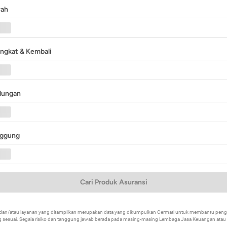
yah
angkat & Kembali
ndungan
nggung
Cari Produk Asuransi
k dan/atau layanan yang ditampilkan merupakan data yang dikumpulkan Cermati untuk membantu p
 sesuai. Segala risiko dan tanggung jawab berada pada masing-masing Lembaga Jasa Keuangan atau mi