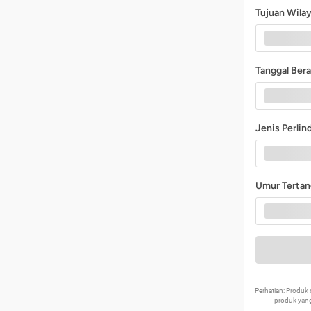
Tujuan Wila
Tanggal Ber
Jenis Perli
Umur Terta
Perhatian: Produ
produk yang