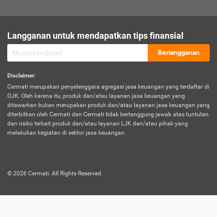
sesuai polis asuransi.
Visa:
Langganan untuk mendapatkan tips finansial
Dokumen bukti jika seseorang boleh melakukan kunjungan ke
sebuah negara tertentu.
Berlangganan
Disclaimer
:
Cermati merupakan penyelenggara agregasi jasa keuangan yang terdaftar di
OJK. Oleh karena itu, produk dan/atau layanan jasa keuangan yang
ditawarkan bukan merupakan produk dan/atau layanan jasa keuangan yang
diterbitkan oleh Cermati dan Cermati tidak bertanggung jawab atas tuntutan
dan risiko terkait produk dan/atau layanan LJK dan/atau pihak yang
melakukan kegiatan di sektor jasa keuangan.
©
2026
Cermati. All Rights Reserved.