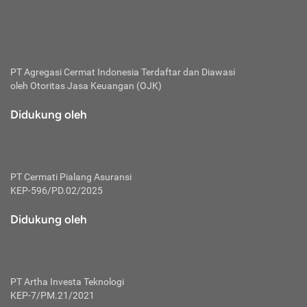
bertanggung jawab membayar premi.
Premi:
Jumlah biaya asuransi yang harus dibayarkan oleh pihak
penanggung.
PT Agregasi Cermat Indonesia
Terdaftar dan Diawasi
oleh Otoritas Jasa Keuangan (OJK)
Polis:
Perjanjian tertulis pihak pemilik polis dengan perusahaan
Didukung oleh
asuransi terkait hak serta kewajiban mengenai asuransi.
Risiko:
Kerugian atau masalah yang mungkin dialami pihak
PT Cermati Pialang Asuransi
tertanggung.
KEP-596/PD.02/2025
Secondary Benefit:
Didukung oleh
Perlindungan atau manfaat tambahan yang dapat diterima
pihak nasabah asuransi dengan menambah biaya premi
yang harus dibayar.
PT Artha Investa Teknologi
Tertanggung:
KEP-7/PM.21/2021
Pihak atau orang yang mendapatkan jaminan perlindungan