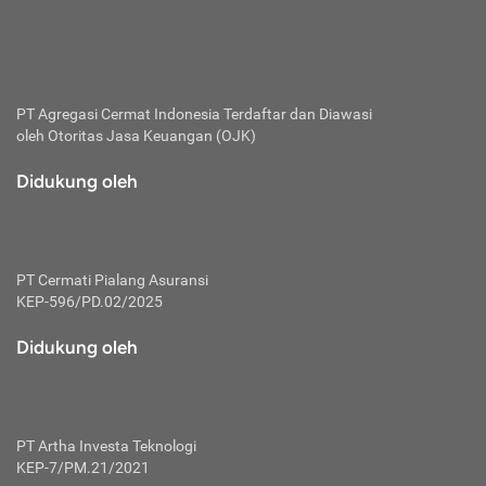
bertanggung jawab membayar premi.
Premi:
Jumlah biaya asuransi yang harus dibayarkan oleh pihak
penanggung.
PT Agregasi Cermat Indonesia
Terdaftar dan Diawasi
oleh Otoritas Jasa Keuangan (OJK)
Polis:
Perjanjian tertulis pihak pemilik polis dengan perusahaan
Didukung oleh
asuransi terkait hak serta kewajiban mengenai asuransi.
Risiko:
Kerugian atau masalah yang mungkin dialami pihak
PT Cermati Pialang Asuransi
tertanggung.
KEP-596/PD.02/2025
Secondary Benefit:
Didukung oleh
Perlindungan atau manfaat tambahan yang dapat diterima
pihak nasabah asuransi dengan menambah biaya premi
yang harus dibayar.
PT Artha Investa Teknologi
Tertanggung:
KEP-7/PM.21/2021
Pihak atau orang yang mendapatkan jaminan perlindungan