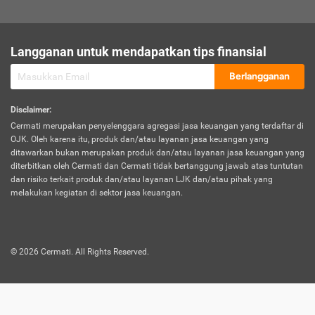
sesuai polis asuransi.
Visa:
Langganan untuk mendapatkan tips finansial
Dokumen bukti jika seseorang boleh melakukan kunjungan ke
sebuah negara tertentu.
Berlangganan
Disclaimer
:
Cermati merupakan penyelenggara agregasi jasa keuangan yang terdaftar di
OJK. Oleh karena itu, produk dan/atau layanan jasa keuangan yang
ditawarkan bukan merupakan produk dan/atau layanan jasa keuangan yang
diterbitkan oleh Cermati dan Cermati tidak bertanggung jawab atas tuntutan
dan risiko terkait produk dan/atau layanan LJK dan/atau pihak yang
melakukan kegiatan di sektor jasa keuangan.
©
2026
Cermati. All Rights Reserved.