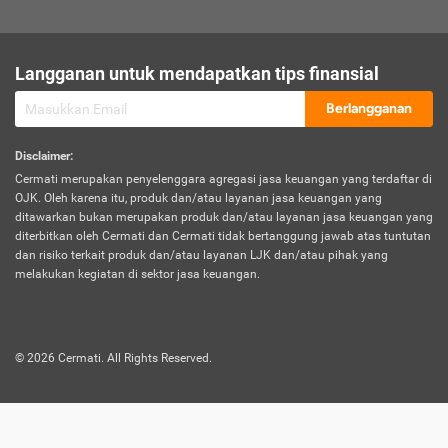
sesuai polis asuransi.
Visa:
Langganan untuk mendapatkan tips finansial
Dokumen bukti jika seseorang boleh melakukan kunjungan ke
sebuah negara tertentu.
Berlangganan
Disclaimer
:
Cermati merupakan penyelenggara agregasi jasa keuangan yang terdaftar di
OJK. Oleh karena itu, produk dan/atau layanan jasa keuangan yang
ditawarkan bukan merupakan produk dan/atau layanan jasa keuangan yang
diterbitkan oleh Cermati dan Cermati tidak bertanggung jawab atas tuntutan
dan risiko terkait produk dan/atau layanan LJK dan/atau pihak yang
melakukan kegiatan di sektor jasa keuangan.
©
2026
Cermati. All Rights Reserved.