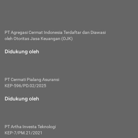
bertanggung jawab membayar premi.
Premi:
Jumlah biaya asuransi yang harus dibayarkan oleh pihak
penanggung.
PT Agregasi Cermat Indonesia
Terdaftar dan Diawasi
oleh Otoritas Jasa Keuangan (OJK)
Polis:
Perjanjian tertulis pihak pemilik polis dengan perusahaan
Didukung oleh
asuransi terkait hak serta kewajiban mengenai asuransi.
Risiko:
Kerugian atau masalah yang mungkin dialami pihak
PT Cermati Pialang Asuransi
tertanggung.
KEP-596/PD.02/2025
Secondary Benefit:
Didukung oleh
Perlindungan atau manfaat tambahan yang dapat diterima
pihak nasabah asuransi dengan menambah biaya premi
yang harus dibayar.
PT Artha Investa Teknologi
Tertanggung:
KEP-7/PM.21/2021
Pihak atau orang yang mendapatkan jaminan perlindungan