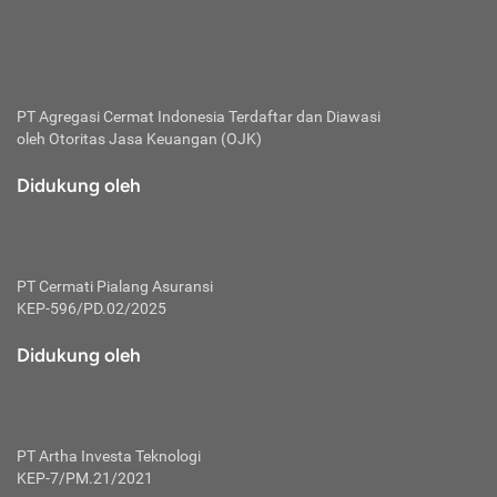
bertanggung jawab membayar premi.
Premi:
Jumlah biaya asuransi yang harus dibayarkan oleh pihak
penanggung.
PT Agregasi Cermat Indonesia
Terdaftar dan Diawasi
oleh Otoritas Jasa Keuangan (OJK)
Polis:
Perjanjian tertulis pihak pemilik polis dengan perusahaan
Didukung oleh
asuransi terkait hak serta kewajiban mengenai asuransi.
Risiko:
Kerugian atau masalah yang mungkin dialami pihak
PT Cermati Pialang Asuransi
tertanggung.
KEP-596/PD.02/2025
Secondary Benefit:
Didukung oleh
Perlindungan atau manfaat tambahan yang dapat diterima
pihak nasabah asuransi dengan menambah biaya premi
yang harus dibayar.
PT Artha Investa Teknologi
Tertanggung:
KEP-7/PM.21/2021
Pihak atau orang yang mendapatkan jaminan perlindungan