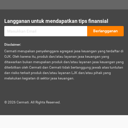
sesuai polis asuransi.
Visa:
Langganan untuk mendapatkan tips finansial
Dokumen bukti jika seseorang boleh melakukan kunjungan ke
sebuah negara tertentu.
Berlangganan
Disclaimer
:
Cermati merupakan penyelenggara agregasi jasa keuangan yang terdaftar di
OJK. Oleh karena itu, produk dan/atau layanan jasa keuangan yang
ditawarkan bukan merupakan produk dan/atau layanan jasa keuangan yang
diterbitkan oleh Cermati dan Cermati tidak bertanggung jawab atas tuntutan
dan risiko terkait produk dan/atau layanan LJK dan/atau pihak yang
melakukan kegiatan di sektor jasa keuangan.
©
2026
Cermati. All Rights Reserved.