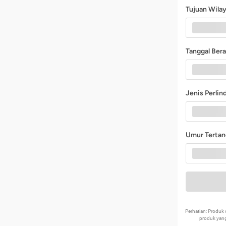
Tujuan Wila
Tanggal Ber
Jenis Perli
Umur Terta
Perhatian: Produ
produk yang