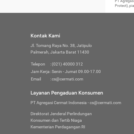
Surat 
tujuan
Reimb
PT Agregasi
berikutny
Asura
membel
Aktuar
perlu dip
Protect), p
pekerja
Perli
perjal
metode p
Asuran
Anda c
Pihak 
alasan
syarat
Jika m
Asuran
sudah 
Jangan
menyer
asuran
luar ne
kebutu
sama.
Jangan
Itiner
Jika A
menamb
Pahami
Cermati
Benefi
Anda k
mencari
harus 
passw
kebutu
Kontak Kami
tangga
profess
Manfaa
mengin
Jaga K
terha
ditulis
berjal
pengga
Jl. Tomang Raya No. 38, Jatipulo
perjal
Jangan
perjal
Palmerah, Jakarta Barat 11430
pihak-
Boardi
perjal
Janga
Kartu 
Luas P
Telepon
:
(021) 40000 312
Jangan
perjal
manapu
Jam Kerja
:
Senin - Jumat 09.00-17.00
Connec
berbah
Waspad
Email
:
cs@cermati.com
Penerb
akan m
Hati-h
Kondis
mengat
Delay:
Layanan Pengaduan Konsumen
dan pa
terverif
Keterl
ada se
Inst
PT Agregasi Cermat Indonesia
- cs@cermati.com
menyem
Face
Klaim 
saja A
Gunaka
Direktorat Jenderal Perlindungan
yang j
Permin
Unduh
Konsumen dan Tertib Niaga
hal in
website
dijanj
Kementerian Perdagangan RI
awal d
Waspad