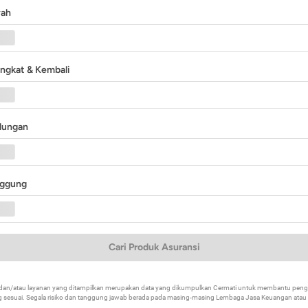
yah
angkat & Kembali
ndungan
nggung
Cari Produk Asuransi
k dan/atau layanan yang ditampilkan merupakan data yang dikumpulkan Cermati untuk membantu p
 sesuai. Segala risiko dan tanggung jawab berada pada masing-masing Lembaga Jasa Keuangan atau mi